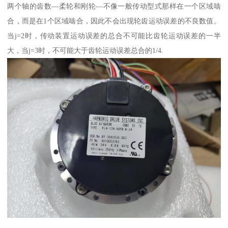
两个轴的齿数—柔轮和刚轮—不像一般传动型式那样在一个区域啮
合，而是在1个区域啮合，因此不会出现轮齿运动误差的不良数值。
当j=2时，传动装置运动误差的总合不可能比齿轮运动误差的一半
大，当j=3时，不可能大于齿轮运动误差总合的1/4.