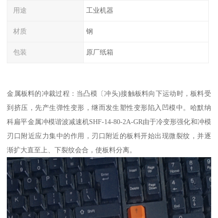
用途
工业机器
材质
钢
包装
原厂纸箱
金属板料的冲裁过程：当凸模〔冲头)接触板料向下运动时，板料受
到挤压，先产生弹性变形，继而发生塑性变形陷入凹模中。哈默纳
科扁平金属冲模谐波减速机SHF-14-80-2A-GR由于冷变形强化和冲模
刃口附近应力集中的作用，刃口附近的板料开始出现微裂纹，并逐
渐扩大直至上、下裂纹会合，使板料分离。