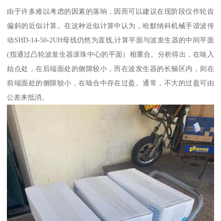
由于许多难以考虑的因素的落响，因而可以建议在现阶段仅作轮齿
偏斜的近似计算。在这种近似计算中认为，哈默纳科机械手谐波传
动SHD-14-50-2UH母线仍然为直线,计算平面与波发生器的中间平面
(指通过凸轮波发生器滚珠中心的平面）相重合。分析得出，在啮入
始点处，在后端面处的侧隙较小，而在波发生器的长轴区内，则在
前端面处的侧隙较小，在啮合中存在过盈。通常，不大的过盈可由
公差来抵消。