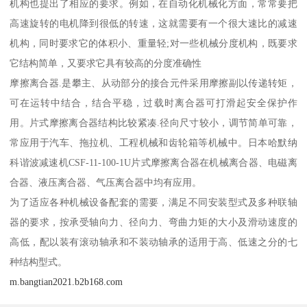
机构也提出了相应的要求。例如，在自动化机械化方面，常常要把
高速旋转的电机降到很低的转速，这就需要有一个很大速比的减速
机构，同时要求它的体积小、重量轻;对一些机械分度机构，既要求
它结构简单，又要求它具有较高的分度准确性
摩擦离合器.是攀主、从动部分的接合元件采用摩擦副以传递转矩，
可在运转中结合，结合平稳，过载时离合器可打滑起安全保护作
用。片式摩擦离合器结构比较紧凑.径向尺寸较小，调节简单可靠，
常应用于汽车、拖拉机、工程机械和齿轮箱等机械中。日本哈默纳
科谐波减速机CSF-11-100-1U片式摩擦离合器在机械离合器、电磁离
合器、液压离合器、气压离合器中均有应用。
为了适应各种机械设备配套的需要，满足不同安装型式及多种联轴
器的要求，按承受轴向力、径向力、弯曲力矩的大小及滑动速度的
高低，配以装有滚动轴承和不装动轴承的适用于高、低速之分的七
种结构型式。
m.bangtian2021.b2b168.com