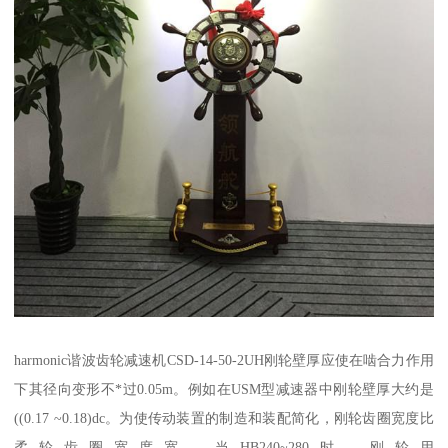
harmonic谐波齿轮减速机CSD-14-50-2UH刚轮壁厚应使在啮合力作用
下其径向变形不*过0.05m。例如在USM型减速器中刚轮壁厚大约是
((0.17 ~0.18)dc。为使传动装置的制造和装配简化，刚轮齿圈宽度比
柔轮齿圈宽度宽。当HB240~280时，刚轮用