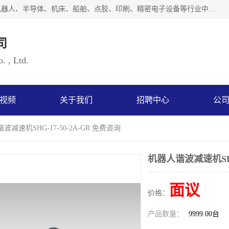
上海浜田实业有限公司专业致力于传动控制行业。面向工业机器人、半导体、机床、船舶、点胶、印刷、精密电子设备等行业中的运动控制技术。为日本哈默纳科（HarmonicDrive简称HD）中国地区定代理商，其生产的HarmonicDrive谐波减速机，具有轻量、小型、传动效率高、减速范围广、精度高等特点，被广泛应用于各种传动系统中。完善的技术，完善的售后，让您的选择无后顾之忧，欢迎您的来电洽谈！
司
. , Ltd.
视频
关于我们
招聘中心
公
波减速机SHG-17-50-2A-GR 免费咨询
机器人谐波减速机SHG-
面议
价格：
产品数量：
9999.00台