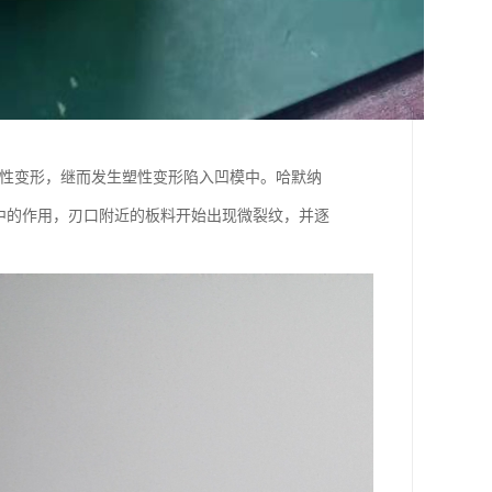
弹性变形，继而发生塑性变形陷入凹模中。哈默纳
应力集中的作用，刃口附近的板料开始出现微裂纹，并逐