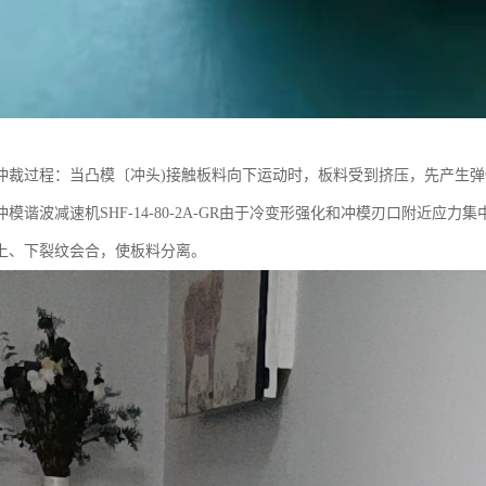
冲裁过程：当凸模〔冲头)接触板料向下运动时，板料受到挤压，先产生
模谐波减速机SHF-14-80-2A-GR由于冷变形强化和冲模刃口附近
上、下裂纹会合，使板料分离。