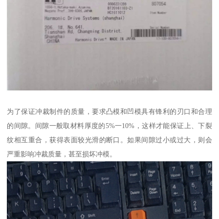
为了保证冲裁制件的质量，要求凸模和凹模具有锋利的刃口和合理
的间隙。间隙一般取材料厚度的5%一10%，这样才能保证上、下裂
纹相互重合，获得表面较光滑的断口。如果间隙过小或过大，则会
严重影响冲裁质量，甚至损坏冲模。