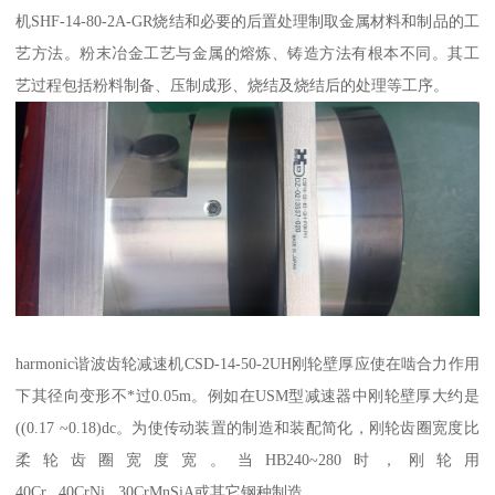
机SHF-14-80-2A-GR烧结和必要的后置处理制取金属材料和制品的工
艺方法。粉末冶金工艺与金属的熔炼、铸造方法有根本不同。其工
艺过程包括粉料制备、压制成形、烧结及烧结后的处理等工序。
harmonic谐波齿轮减速机CSD-14-50-2UH刚轮壁厚应使在啮合力作用
下其径向变形不*过0.05m。例如在USM型减速器中刚轮壁厚大约是
((0.17 ~0.18)dc。为使传动装置的制造和装配简化，刚轮齿圈宽度比
柔轮齿圈宽度宽。当HB240~280时，刚轮用
40Cr, 40CrNi, 30CrMnSiA或其它钢种制造。