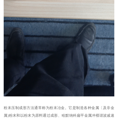
粉末压制成形方法通常称为粉末冶金。它是制造各种金属〔及非金
属)粉末和以粉末为原料通过成形、哈默纳科扁平金属冲模谐波减速