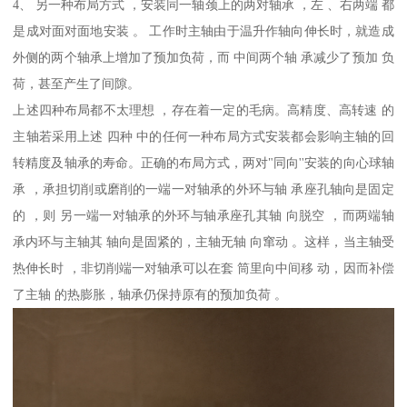
4、 另一种布局方式 ，安装同一轴颈上的两对轴承 ，左 、右两端 都
是成对面对面地安装 。 工作时主轴由于温升作轴向伸长时，就造成
外侧的两个轴承上增加了预加负荷，而 中间两个轴 承减少了预加 负
荷，甚至产生了间隙。
上述四种布局都不太理想 ，存在着一定的毛病。高精度、高转速 的
主轴若采用上述 四种 中的任何一种布局方式安装都会影响主轴的回
转精度及轴承的寿命。正确的布局方式，两对"同向''安装的向心球轴
承 ，承担切削或磨削的一端一对轴承的外环与轴 承座孔轴向是固定
的 ，则 另一端一对轴承的外环与轴承座孔其轴 向脱空 ，而两端轴
承内环与主轴其 轴向是固紧的，主轴无轴 向窜动 。这样，当主轴受
热伸长时 ，非切削端一对轴承可以在套 筒里向中间移 动，因而补偿
了主轴 的热膨胀，轴承仍保持原有的预加负荷 。