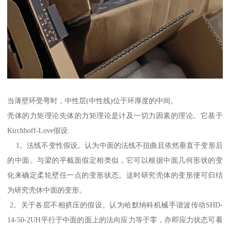
当薄壁环受弯时，中性层(中性线)位于环厚度的中间。
壳体的力矩理论先体的力矩理论是计及一切力因素的理论。它基于
Kirchhoff-Love假设:
1。法线不变性假设。认为中面的法线不扭曲且依然垂直于变形后
的中面。与梁的平截面假定相类似，它可以根据中面几何形状的变
化来确定柔轮壁任一点的变形状态。这时研究壳体的变形便可归结
为研究壳休中面的变形。
2。关于各层不相挤压的假设。认为哈默纳科机械手谐波传动SHD-
14-50-2UH平行于中面的面上的法向应力等于零，亦即应力状态可看