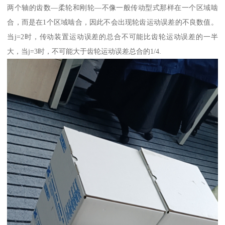
两个轴的齿数—柔轮和刚轮—不像一般传动型式那样在一个区域啮
合，而是在1个区域啮合，因此不会出现轮齿运动误差的不良数值。
当j=2时，传动装置运动误差的总合不可能比齿轮运动误差的一半
大，当j=3时，不可能大于齿轮运动误差总合的1/4.