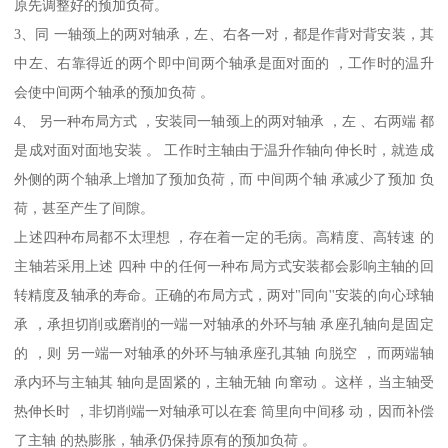
原先调整好的预加负荷。
3、同 一轴颈上的两对轴承，左、右各一对，都是作背对背安装，其
中左、右靠得近的两个即中间两个轴承是面对面的 ，工作时的温升
会使中间两个轴承的预加负荷 。
4、 另一种布局方式 ，安装同一轴颈上的两对轴承 ，左 、右两端 都
是成对面对面地安装 。 工作时主轴由于温升作轴向伸长时，就造成
外侧的两个轴承上增加了预加负荷，而 中间两个轴 承减少了预加 负
荷，甚至产生了间隙。
上述四种布局都不太理想 ，存在着一定的毛病。高精度、高转速 的
主轴若采用上述 四种 中的任何一种布局方式安装都会影响主轴的回
转精度及轴承的寿命。正确的布局方式，两对"同向''安装的向心球轴
承 ，承担切削或磨削的一端一对轴承的外环与轴 承座孔轴向是固定
的 ，则 另一端一对轴承的外环与轴承座孔其轴 向脱空 ，而两端轴
承内环与主轴其 轴向是固紧的，主轴无轴 向窜动 。这样，当主轴受
热伸长时 ，非切削端一对轴承可以在套 筒里向中间移 动，因而补偿
了主轴 的热膨胀，轴承仍保持原有的预加负荷 。