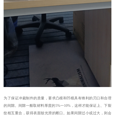
为了保证冲裁制件的质量，要求凸模和凹模具有锋利的刃口和合理
的间隙。间隙一般取材料厚度的5%一10%，这样才能保证上、下裂
纹相互重合，获得表面较光滑的断口。如果间隙过小或过大，则会