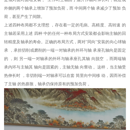
外侧的两个轴承上增加了预加负荷，而 中间两个轴 承减少了预加 负
荷，甚至产生了间隙。
上述四种布局都不太理想 ，存在着一定的毛病。高精度、高转速 的
主轴若采用上述 四种 中的任何一种布局方式安装都会影响主轴的回
转精度及轴承的寿命。正确的布局方式，两对"同向''安装的向心球轴
承 ，承担切削或磨削的一端一对轴承的外环与轴 承座孔轴向是固定
的 ，则 另一端一对轴承的外环与轴承座孔其轴 向脱空 ，而两端轴
承内环与主轴其 轴向是固紧的，主轴无轴 向窜动 。这样，当主轴受
热伸长时 ，非切削端一对轴承可以在套 筒里向中间移 动，因而补偿
了主轴 的热膨胀，轴承仍保持原有的预加负荷 。