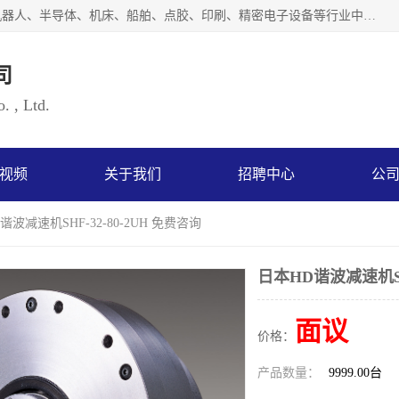
上海浜田实业有限公司专业致力于传动控制行业。面向工业机器人、半导体、机床、船舶、点胶、印刷、精密电子设备等行业中的运动控制技术。为日本哈默纳科（HarmonicDrive简称HD）中国地区定代理商，其生产的HarmonicDrive谐波减速机，具有轻量、小型、传动效率高、减速范围广、精度高等特点，被广泛应用于各种传动系统中。完善的技术，完善的售后，让您的选择无后顾之忧，欢迎您的来电洽谈！
司
. , Ltd.
视频
关于我们
招聘中心
公
谐波减速机SHF-32-80-2UH 免费咨询
日本HD谐波减速机SHF
面议
价格：
产品数量：
9999.00台