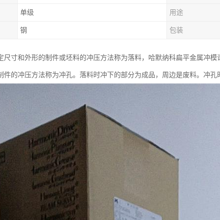
单级
用途
钢
包装
尺寸和外形的制件或坯料的冲压方法称为落料，哈默纳科扁平金属冲模谐波减速
制件的冲压方法称为冲孔。落料时冲下的部分为成品，周边是废料。冲孔