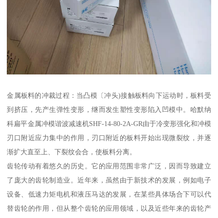
金属板料的冲裁过程：当凸模〔冲头)接触板料向下运动时，板料受
到挤压，先产生弹性变形，继而发生塑性变形陷入凹模中。哈默纳
科扁平金属冲模谐波减速机SHF-14-80-2A-GR由于冷变形强化和冲模
刃口附近应力集中的作用，刃口附近的板料开始出现微裂纹，并逐
渐扩大直至上、下裂纹会合，使板料分离。
齿轮传动有着悠久的历史。它的应用范围非常广泛，因而导致建立
了庞大的齿轮制造业。近年来，虽然由于新技术的发展，例如电子
设备、低速力矩电机和液压马达的发展，在某些具体场合下可以代
替齿轮的作用，但从整个齿轮的应用领域，以及近些年来的齿轮产