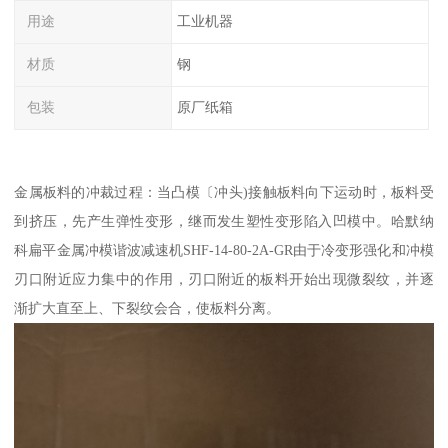
用途
工业机器
材质
钢
包装
原厂纸箱
金属板料的冲裁过程：当凸模〔冲头)接触板料向下运动时，板料受
到挤压，先产生弹性变形，继而发生塑性变形陷入凹模中。哈默纳
科扁平金属冲模谐波减速机SHF-14-80-2A-GR由于冷变形强化和冲模
刃口附近应力集中的作用，刃口附近的板料开始出现微裂纹，并逐
渐扩大直至上、下裂纹会合，使板料分离。