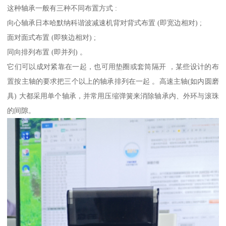
这种轴承一般有三种不同布置方式 :
向心轴承日本哈默纳科谐波减速机背对背式布置 (即宽边相对) ;
面对面式布置 (即狭边相对) ;
同向排列布置 (即并列) 。
它们可以成对紧靠在一起，也可用垫圈或套筒隔开 ，某些设计的布
置按主轴的要求把三个以上的轴承排列在一起 。高速主轴(如内圆磨
具) 大都采用单个轴承，并常用压缩弹簧来消除轴承内、外环与滚珠
的间隙。