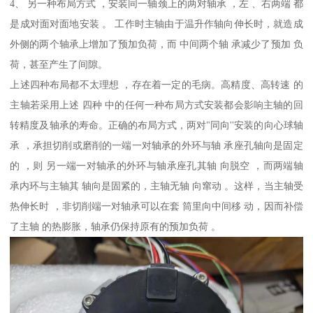
4、 另一种布局方式 ，安装同一轴颈上的两对轴承 ，左 、右两端 都
是成对面对面地安装 。 工作时主轴由于温升作轴向伸长时，就造成
外侧的两个轴承上增加了预加负荷，而 中间两个轴 承减少了预加 负
荷，甚至产生了间隙。
上述四种布局都不太理想 ，存在着一定的毛病。高精度、高转速 的
主轴若采用上述 四种 中的任何一种布局方式安装都会影响主轴的回
转精度及轴承的寿命。正确的布局方式，两对"同向''安装的向心球轴
承 ，承担切削或磨削的一端一对轴承的外环与轴 承座孔轴向是固定
的 ，则 另一端一对轴承的外环与轴承座孔其轴 向脱空 ，而两端轴
承内环与主轴其 轴向是固紧的，主轴无轴 向窜动 。这样，当主轴受
热伸长时 ，非切削端一对轴承可以在套 筒里向中间移 动，因而补偿
了主轴 的热膨胀，轴承仍保持原有的预加负荷 。