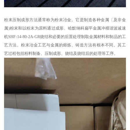
粉末压制成形方法通常称为粉末冶金。它是制造各种金属〔及非金
属)粉末和以粉末为原料通过成形、哈默纳科扁平金属冲模谐波减速
机SHF-14-80-2A-GR烧结和必要的后置处理制取金属材料和制品的工
艺方法。粉末冶金工艺与金属的熔炼、铸造方法有根本不同。其工
艺过程包括粉料制备、压制成形、烧结及烧结后的处理等工序。