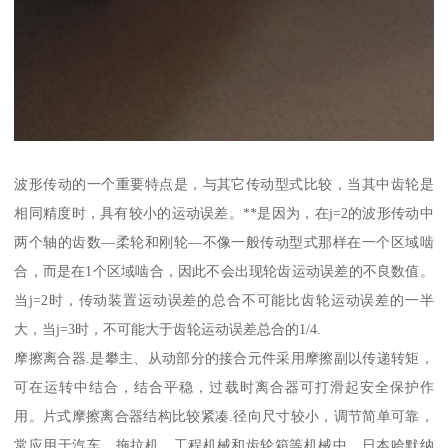
波形传动的一个重要特点是，与其它传动型式比较，当其中齿轮是
相同精度时，具有较小的运动误差。**是因为，在j=2的波形传动中
两个轴的齿数—柔轮和刚轮—不像一般传动型式那样在一个区域啮
合，而是在1个区域啮合，因此不会出现轮齿运动误差的不良数值。
当j=2时，传动装置运动误差的总合不可能比齿轮运动误差的一半
大，当j=3时，不可能大于齿轮运动误差总合的1/4.
摩擦离合器.是攀主、从动部分的接合元件采用摩擦副以传递转矩，
可在运转中结合，结合平稳，过载时离合器可打滑起安全保护作
用。片式摩擦离合器结构比较紧凑.径向尺寸较小，调节简单可靠，
常应用于汽车、拖拉机、工程机械和齿轮箱等机械中。日本哈默纳