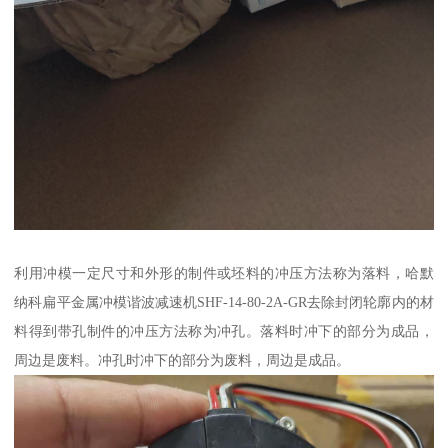
利用冲模一定尺寸和外形的制件或坯料的冲压方法称为落料，哈默
纳科扁平金属冲模谐波减速机SHF-14-80-2A-GR去除封闭轮廓内的材
料得到带孔制件的冲压方法称为冲孔。落料时冲下的部分为成品，
周边是废料。冲孔时冲下的部分为废料，周边是成品。