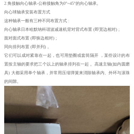
2.角接触向心轴承-公称接触角为0°~45°的向心轴承。
向心球轴承安装布置方式
这种轴承一般有三种不同布置方式 :
向心轴承日本哈默纳科谐波减速机背对背式布置 (即宽边相对) ;
面对面式布置 (即狭边相对) ;
同向排列布置 (即并列) 。
它们可以成对紧靠在一起，也可用垫圈或套筒隔开 ，某些设计的布
置按主轴的要求把三个以上的轴承排列在一起 。高速主轴(如内圆磨
具) 大都采用单个轴承，并常用压缩弹簧来消除轴承内、外环与滚珠
的间隙。