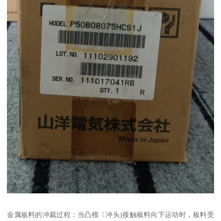
金属板料的冲裁过程：当凸模〔冲头)接触板料向下运动时，板料受