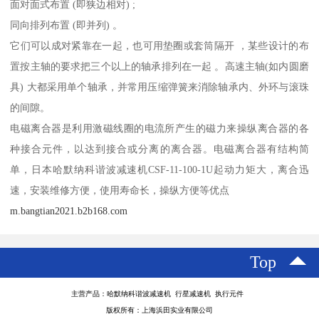
面对面式布置 (即狭边相对) ;
同向排列布置 (即并列) 。
它们可以成对紧靠在一起，也可用垫圈或套筒隔开 ，某些设计的布
置按主轴的要求把三个以上的轴承排列在一起 。高速主轴(如内圆磨
具) 大都采用单个轴承，并常用压缩弹簧来消除轴承内、外环与滚珠
的间隙。
电磁离合器是利用激磁线圈的电流所产生的磁力来操纵离合器的各
种接合元件，以达到接合或分离的离合器。电磁离合器有结构简
单，日本哈默纳科谐波减速机CSF-11-100-1U起动力矩大，离合迅
速，安装维修方便，使用寿命长，操纵方便等优点
m.bangtian2021.b2b168.com
Top
主营产品：哈默纳科谐波减速机 行星减速机 执行元件
版权所有：上海浜田实业有限公司