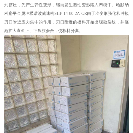
到挤压，先产生弹性变形，继而发生塑性变形陷入凹模中。哈默纳
科扁平金属冲模谐波减速机SHF-14-80-2A-GR由于冷变形强化和冲模
刃口附近应力集中的作用，刃口附近的板料开始出现微裂纹，并逐
渐扩大直至上、下裂纹会合，使板料分离。