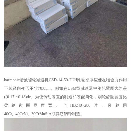
harmonic谐波齿轮减速机CSD-14-50-2UH刚轮壁厚应使在啮合力作用
下其径向变形不*过0.05m。例如在USM型减速器中刚轮壁厚大约是
((0.17 ~0.18)dc。为使传动装置的制造和装配简化，刚轮齿圈宽度比
柔轮齿圈宽度宽。当HB240~280时，刚轮用
40Cr, 40CrNi, 30CrMnSiA或其它钢种制造。