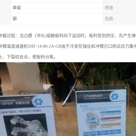
单级
用途
钢
包装
冲裁过程：当凸模〔冲头)接触板料向下运动时，板料受到挤压，先产生
模谐波减速机SHF-14-80-2A-GR由于冷变形强化和冲模刃口附近
上、下裂纹会合，使板料分离。