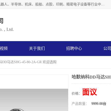
上海浜田实业有限公司专业致力于传动控制行业。面向工业机器人、半导体、机床、船舶、点胶、印刷、精密电子设备等行业中的运动控制技术。为日本哈默纳科（HarmonicDrive简称HD）中国地区定代理商，其生产的HarmonicDrive谐波减速机，具有轻量、小型、传动效率高、减速范围广、精度高等特点，被广泛应用于各种传动系统中。完善的技术，完善的售后，让您的选择无后顾之忧，欢迎您的来电洽谈！
司
. , Ltd.
视频
关于我们
招聘中心
公
DD马达SHG-45-80-2A-GR 欢迎选购
哈默纳科DD马达SHG-
面议
价格：
产品数量：
9999.00台