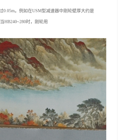
不*过0.05m。例如在USM型减速器中刚轮壁厚大约是
HB240~280时，刚轮用