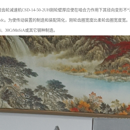
ic谐波齿轮减速机CSD-14-50-2UH刚轮壁厚应使在啮合力作用下其径向变形
 ~0.18)dc。为使传动装置的制造和装配简化，刚轮齿圈宽度比柔轮齿圈宽度宽。当
CrNi, 30CrMnSiA或其它钢种制造。