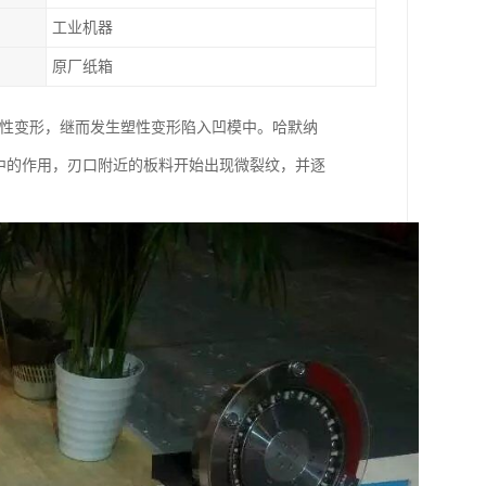
工业机器
原厂纸箱
弹性变形，继而发生塑性变形陷入凹模中。哈默纳
应力集中的作用，刃口附近的板料开始出现微裂纹，并逐