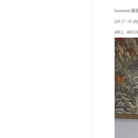
harmon
((0.17
40Cr, 40