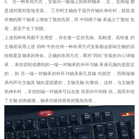
4、 另一种布局方式 ，安装同一轴颈上的两对轴承 ，左 、右两端 都
是成对面对面地安装 。 工作时主轴由于温升作轴向伸长时，就造成
外侧的两个轴承上增加了预加负荷，而 中间两个轴 承减少了预加 负
荷，甚至产生了间隙。
上述四种布局都不太理想 ，存在着一定的毛病。高精度、高转速 的
主轴若采用上述 四种 中的任何一种布局方式安装都会影响主轴的回
转精度及轴承的寿命。正确的布局方式，两对"同向''安装的向心球轴
承 ，承担切削或磨削的一端一对轴承的外环与轴 承座孔轴向是固定
的 ，则 另一端一对轴承的外环与轴承座孔其轴 向脱空 ，而两端轴
承内环与主轴其 轴向是固紧的，主轴无轴 向窜动 。这样，当主轴受
热伸长时 ，非切削端一对轴承可以在套 筒里向中间移 动，因而补偿
了主轴 的热膨胀，轴承仍保持原有的预加负荷 。