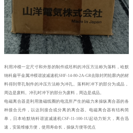
利用冲模一定尺寸和外形的制件或坯料的冲压方法称为落料，哈默
纳科扁平金属冲模谐波减速机SHF-14-80-2A-GR去除封闭轮廓内的材
料得到带孔制件的冲压方法称为冲孔。落料时冲下的部分为成品，
周边是废料。冲孔时冲下的部分为废料，周边是成品。
电磁离合器是利用激磁线圈的电流所产生的磁力来操纵离合器的各
种接合元件，以达到接合或分离的离合器。电磁离合器有结构简
单，日本哈默纳科谐波减速机CSF-11-100-1U起动力矩大，离合迅
速，安装维修方便，使用寿命长，操纵方便等优点