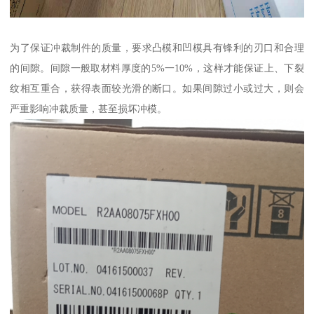
为了保证冲裁制件的质量，要求凸模和凹模具有锋利的刃口和合理
的间隙。间隙一般取材料厚度的5%一10%，这样才能保证上、下裂
纹相互重合，获得表面较光滑的断口。如果间隙过小或过大，则会
严重影响冲裁质量，甚至损坏冲模。