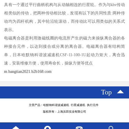
具有一个通过平行曲柄机构与从动轴相连的行星轮。作为与khv传动
相类似的传动，把两种传动相比较，发现有以下的共同性质:两种传
动均为四杆机构，其中轮沿轮滚动，而传动比可以用类似的关系式
表示。
电磁离合器是利用激磁线圈的电流所产生的磁力来操纵离合器的各
种接合元件，以达到接合或分离的离合器。电磁离合器有结构简
单，日本哈默纳科谐波减速机CSF-11-100-1U起动力矩大，离合迅
速，安装维修方便，使用寿命长，操纵方便等优点
m.bangtian2021.b2b168.com
Top
主营产品：哈默纳科谐波减速机 行星减速机 执行元件
版权所有：上海浜田实业有限公司