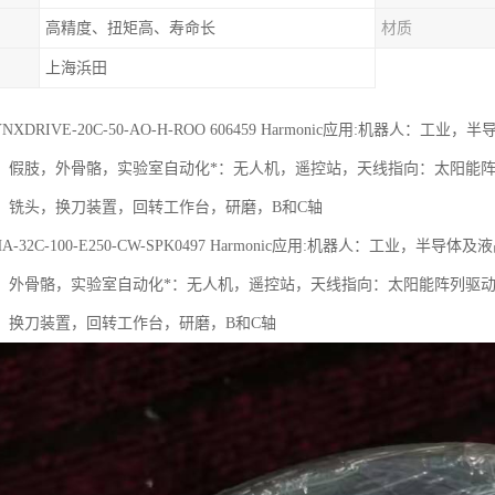
高精度、扭矩高、寿命长
材质
上海浜田
c LYNXDRIVE-20C-50-AO-H-ROO 606459 Harmonic应用:
，假肢，外骨骼，实验室自动化*：无人机，遥控站，天线指向：太阳能
：铣头，换刀装置，回转工作台，研磨，B和C轴
c FHA-32C-100-E250-CW-SPK0497 Harmonic应用:机器人：
，外骨骼，实验室自动化*：无人机，遥控站，天线指向：太阳能阵列驱
，换刀装置，回转工作台，研磨，B和C轴