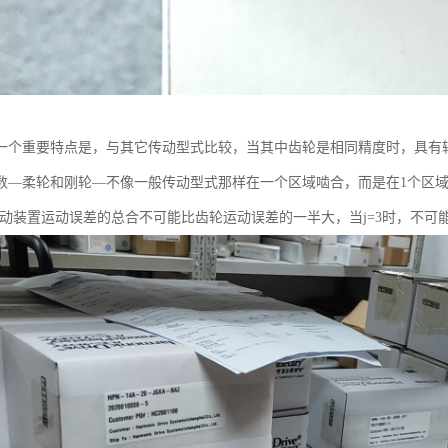
一个重要特点是，与其它传动型式比较，当其中齿轮是相同精度时，具有较小
数—柔轮和刚轮—不像一般传动型式那样在一个区域啮合，而是在1个区
传动装置运动误差的总合不可能比齿轮运动误差的一半大，当j=3时，不可能