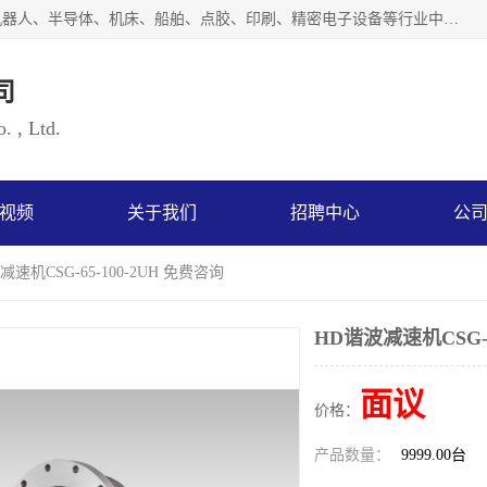
上海浜田实业有限公司专业致力于传动控制行业。面向工业机器人、半导体、机床、船舶、点胶、印刷、精密电子设备等行业中的运动控制技术。为日本哈默纳科（HarmonicDrive简称HD）中国地区定代理商，其生产的HarmonicDrive谐波减速机，具有轻量、小型、传动效率高、减速范围广、精度高等特点，被广泛应用于各种传动系统中。完善的技术，完善的售后，让您的选择无后顾之忧，欢迎您的来电洽谈！
司
. , Ltd.
视频
关于我们
招聘中心
公
减速机CSG-65-100-2UH 免费咨询
HD谐波减速机CSG-6
面议
价格：
产品数量：
9999.00台