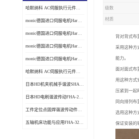
哈默纳科 AC伺服执行元件扁平型SHA系列 议价
级数
材质
monic德国进口伺服电机Har中国总代理单价
monic德国进口伺服电机Har中国总代理代理
背对背式布
monic德国进口伺服电机Har中国总代理公司
采用这种方
能力。
monic德国进口伺服电机Har中国总代理供应
面对面式布
哈默纳科 AC伺服执行元件扁平型SHA系列
用这种方式
日本HD机夹机械手谐波SHA32A120CG-B12B
压紧到一起
日本HD电刷谐波传动FHA-25C-50-E250-C
同向排列布
工件定位点固焊谐波传动件哈默纳科CSF-45-100-2UH
选用这种方
五轴机床功能与应用FHA-32C-50-US250
保证安装的