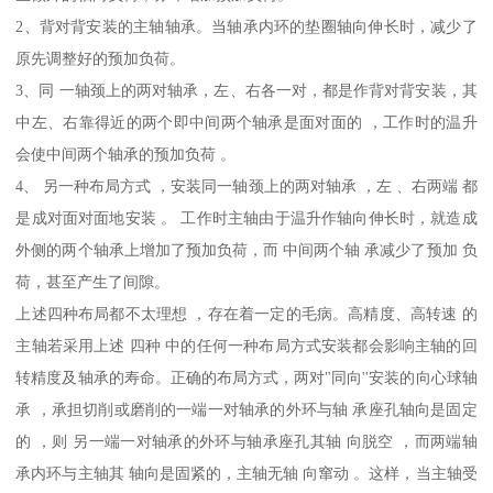
2、背对背安装的主轴轴承。当轴承内环的垫圈轴向伸长时，减少了
原先调整好的预加负荷。
3、同 一轴颈上的两对轴承，左、右各一对，都是作背对背安装，其
中左、右靠得近的两个即中间两个轴承是面对面的 ，工作时的温升
会使中间两个轴承的预加负荷 。
4、 另一种布局方式 ，安装同一轴颈上的两对轴承 ，左 、右两端 都
是成对面对面地安装 。 工作时主轴由于温升作轴向伸长时，就造成
外侧的两个轴承上增加了预加负荷，而 中间两个轴 承减少了预加 负
荷，甚至产生了间隙。
上述四种布局都不太理想 ，存在着一定的毛病。高精度、高转速 的
主轴若采用上述 四种 中的任何一种布局方式安装都会影响主轴的回
转精度及轴承的寿命。正确的布局方式，两对"同向''安装的向心球轴
承 ，承担切削或磨削的一端一对轴承的外环与轴 承座孔轴向是固定
的 ，则 另一端一对轴承的外环与轴承座孔其轴 向脱空 ，而两端轴
承内环与主轴其 轴向是固紧的，主轴无轴 向窜动 。这样，当主轴受