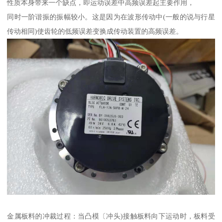
性质本身带来一个缺点，即运动误差中高频误差起主要作用，
同时一阶谐振的振幅较小。这是因为在波形传动中(一般的说与行星
传动相同)使齿轮的低频误差变换成传动装置的高频误差。
金属板料的冲裁过程：当凸模〔冲头)接触板料向下运动时，板料受