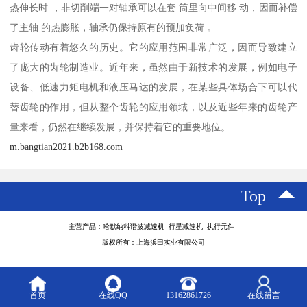
热伸长时 ，非切削端一对轴承可以在套 筒里向中间移 动，因而补偿
了主轴 的热膨胀，轴承仍保持原有的预加负荷 。
齿轮传动有着悠久的历史。它的应用范围非常广泛，因而导致建立
了庞大的齿轮制造业。近年来，虽然由于新技术的发展，例如电子
设备、低速力矩电机和液压马达的发展，在某些具体场合下可以代
替齿轮的作用，但从整个齿轮的应用领域，以及近些年来的齿轮产
量来看，仍然在继续发展，并保持着它的重要地位。
m.bangtian2021.b2b168.com
Top
主营产品：哈默纳科谐波减速机 行星减速机 执行元件
版权所有：上海浜田实业有限公司
首页
在线QQ
13162861726
在线留言