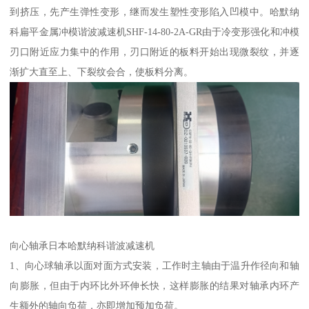
到挤压，先产生弹性变形，继而发生塑性变形陷入凹模中。哈默纳
科扁平金属冲模谐波减速机SHF-14-80-2A-GR由于冷变形强化和冲模
刃口附近应力集中的作用，刃口附近的板料开始出现微裂纹，并逐
渐扩大直至上、下裂纹会合，使板料分离。
向心轴承日本哈默纳科谐波减速机
1、向心球轴承以面对面方式安装，工作时主轴由于温升作径向和轴
向膨胀，但由于内环比外环伸长快，这样膨胀的结果对轴承内环产
生额外的轴向负荷，亦即增加预加负荷。