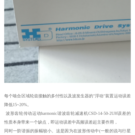
每个啮合区域轮齿接触的多付性以及波发生器的“浮动“装置运动误差
降低15~20%。
波形齿轮传动运动harmonic谐波齿轮减速机CSD-14-50-2UH误差的
性质本身带来一个缺点，即运动误差中高频误差起主要作用，
同时一阶谐振的振幅较小。这是因为在波形传动中(一般的说与行星