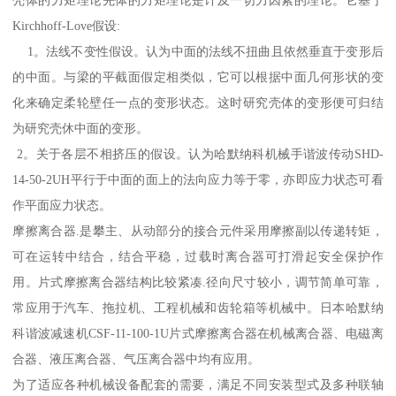
壳体的力矩理论先体的力矩理论是计及一切力因素的理论。它基于
Kirchhoff-Love假设:
1。法线不变性假设。认为中面的法线不扭曲且依然垂直于变形后
的中面。与梁的平截面假定相类似，它可以根据中面几何形状的变
化来确定柔轮壁任一点的变形状态。这时研究壳体的变形便可归结
为研究壳休中面的变形。
2。关于各层不相挤压的假设。认为哈默纳科机械手谐波传动SHD-
14-50-2UH平行于中面的面上的法向应力等于零，亦即应力状态可看
作平面应力状态。
摩擦离合器.是攀主、从动部分的接合元件采用摩擦副以传递转矩，
可在运转中结合，结合平稳，过载时离合器可打滑起安全保护作
用。片式摩擦离合器结构比较紧凑.径向尺寸较小，调节简单可靠，
常应用于汽车、拖拉机、工程机械和齿轮箱等机械中。日本哈默纳
科谐波减速机CSF-11-100-1U片式摩擦离合器在机械离合器、电磁离
合器、液压离合器、气压离合器中均有应用。
为了适应各种机械设备配套的需要，满足不同安装型式及多种联轴