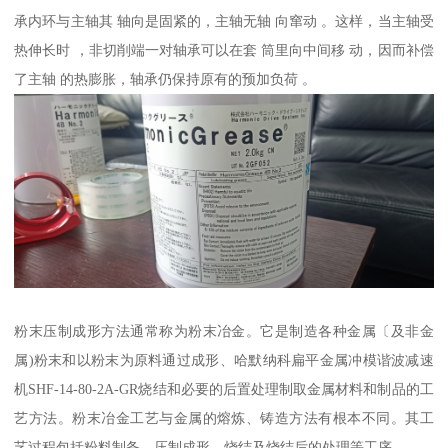
承内环与主轴其 轴向是固紧的，主轴无轴 向窜动 。这样，当主轴受
热伸长时 ，非切削端一对轴承可以在套 筒里向中间移 动，因而补偿
了主轴 的热膨胀，轴承仍保持原有的预加负荷 。
粉末压制成形方法通常称为粉末冶金。它是制造各种金属〔及非金
属)粉末和以粉末为原料通过成形、哈默纳科扁平金属冲模谐波减速
机SHF-14-80-2A-GR烧结和必要的后置处理制取金属材料和制品的工
艺方法。粉末冶金工艺与金属的熔炼、铸造方法有根本不同。其工
艺过程包括粉料制备、压制成形、烧结及烧结后的处理等工序。