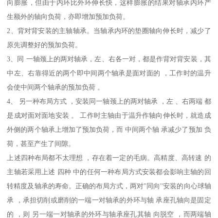
向膨胀，但由于内环比外环伸长快，这样膨胀的结果对轴承内环产
生额外的轴向负荷，亦即增加预加负荷。
2、背对背安装的主轴轴承。当轴承内环的垫圈轴向伸长时，减少了
原先调整好的预加负荷。
3、同 一轴颈上的两对轴承，左、右各一对，都是作背对背安装，其
中左、右靠得近的两个即中间两个轴承是面对面的 ，工作时的温升
会使中间两个轴承的预加负荷 。
4、 另一种布局方式 ，安装同一轴颈上的两对轴承 ，左 、右两端 都
是成对面对面地安装 。 工作时主轴由于温升作轴向伸长时，就造成
外侧的两个轴承上增加了预加负荷，而 中间两个轴 承减少了预加 负
荷，甚至产生了间隙。
上述四种布局都不太理想 ，存在着一定的毛病。高精度、高转速 的
主轴若采用上述 四种 中的任何一种布局方式安装都会影响主轴的回
转精度及轴承的寿命。正确的布局方式，两对"同向''安装的向心球轴
承 ，承担切削或磨削的一端一对轴承的外环与轴 承座孔轴向是固定
的 ，则 另一端一对轴承的外环与轴承座孔其轴 向脱空 ，而两端轴