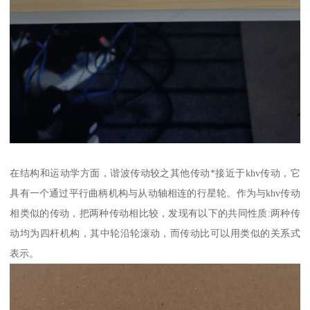
在结构和运动学方面，谐波传动较之其他传动*接近于khv传动，它
具有一个通过平行曲柄机构与从动轴相连的行星轮。作为与khv传动
相类似的传动，把两种传动相比较，发现有以下的共同性质:两种传
动均为四杆机构，其中轮沿轮滚动，而传动比可以用类似的关系式
表示。