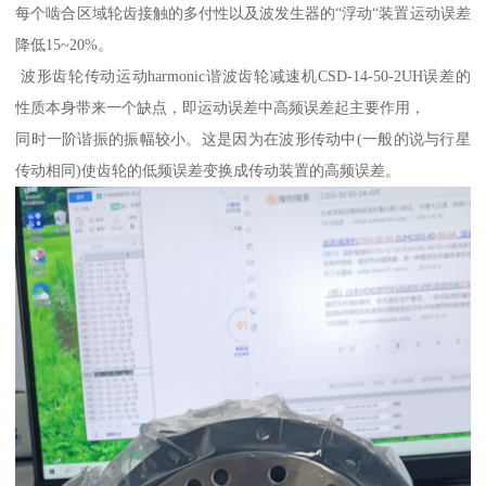
每个啮合区域轮齿接触的多付性以及波发生器的“浮动“装置运动误差
降低15~20%。
波形齿轮传动运动harmonic谐波齿轮减速机CSD-14-50-2UH误差的
性质本身带来一个缺点，即运动误差中高频误差起主要作用，
同时一阶谐振的振幅较小。这是因为在波形传动中(一般的说与行星
传动相同)使齿轮的低频误差变换成传动装置的高频误差。