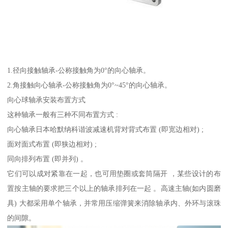
1.径向接触轴承-公称接触角为0°的向心轴承。
2.角接触向心轴承-公称接触角为0°~45°的向心轴承。
向心球轴承安装布置方式
这种轴承一般有三种不同布置方式 :
向心轴承日本哈默纳科谐波减速机背对背式布置 (即宽边相对) ;
面对面式布置 (即狭边相对) ;
同向排列布置 (即并列) 。
它们可以成对紧靠在一起，也可用垫圈或套筒隔开 ，某些设计的布
置按主轴的要求把三个以上的轴承排列在一起 。高速主轴(如内圆磨
具) 大都采用单个轴承，并常用压缩弹簧来消除轴承内、外环与滚珠
的间隙。