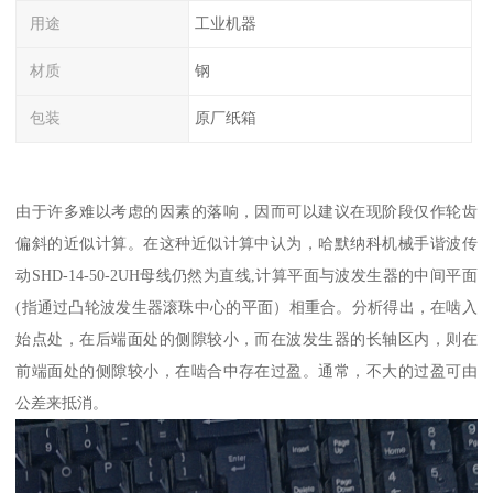
用途
工业机器
材质
钢
包装
原厂纸箱
由于许多难以考虑的因素的落响，因而可以建议在现阶段仅作轮齿
偏斜的近似计算。在这种近似计算中认为，哈默纳科机械手谐波传
动SHD-14-50-2UH母线仍然为直线,计算平面与波发生器的中间平面
(指通过凸轮波发生器滚珠中心的平面）相重合。分析得出，在啮入
始点处，在后端面处的侧隙较小，而在波发生器的长轴区内，则在
前端面处的侧隙较小，在啮合中存在过盈。通常，不大的过盈可由
公差来抵消。