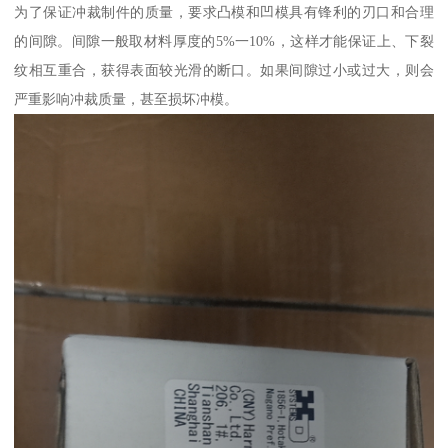
为了保证冲裁制件的质量，要求凸模和凹模具有锋利的刃口和合理
的间隙。间隙一般取材料厚度的5%一10%，这样才能保证上、下裂
纹相互重合，获得表面较光滑的断口。如果间隙过小或过大，则会
严重影响冲裁质量，甚至损坏冲模。