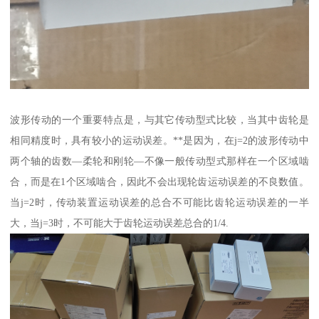
波形传动的一个重要特点是，与其它传动型式比较，当其中齿轮是
相同精度时，具有较小的运动误差。**是因为，在j=2的波形传动中
两个轴的齿数—柔轮和刚轮—不像一般传动型式那样在一个区域啮
合，而是在1个区域啮合，因此不会出现轮齿运动误差的不良数值。
当j=2时，传动装置运动误差的总合不可能比齿轮运动误差的一半
大，当j=3时，不可能大于齿轮运动误差总合的1/4.