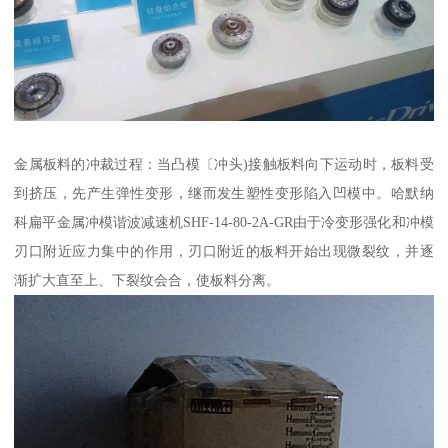
金属板料的冲裁过程：当凸模〔冲头)接触板料向下运动时，板料受
到挤压，先产生弹性变形，继而发生塑性变形陷入凹模中。哈默纳
科扁平金属冲模谐波减速机SHF-14-80-2A-GR由于冷变形强化和冲模
刃口附近应力集中的作用，刃口附近的板料开始出现微裂纹，并逐
渐扩大直至上、下裂纹会合，使板料分离。