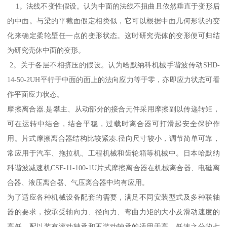
1。法线不变性假设。认为中面的法线不扭曲且依然垂直于变形后
的中面。与梁的平截面假定相类似，它可以根据中面几何形状的变
化来确定柔轮壁任一点的变形状态。这时研究壳体的变形便可归结
为研究壳休中面的变形。
2。关于各层不相挤压的假设。认为哈默纳科机械手谐波传动SHD-
14-50-2UH平行于中面的面上的法向应力等于零，亦即应力状态可看
作平面应力状态。
摩擦离合器.是攀主、从动部分的接合元件采用摩擦副以传递转矩，
可在运转中结合，结合平稳，过载时离合器可打滑起安全保护作
用。片式摩擦离合器结构比较紧凑.径向尺寸较小，调节简单可靠，
常应用于汽车、拖拉机、工程机械和齿轮箱等机械中。日本哈默纳
科谐波减速机CSF-11-100-1U片式摩擦离合器在机械离合器、电磁离
合器、液压离合器、气压离合器中均有应用。
为了适应各种机械设备配套的需要，满足不同安装型式及多种联轴
器的要求，按承受轴向力、径向力、弯曲力矩的大小及滑动速度的
高低，配以装有滚动轴承和不装动轴承的适用于高、低速之分的七