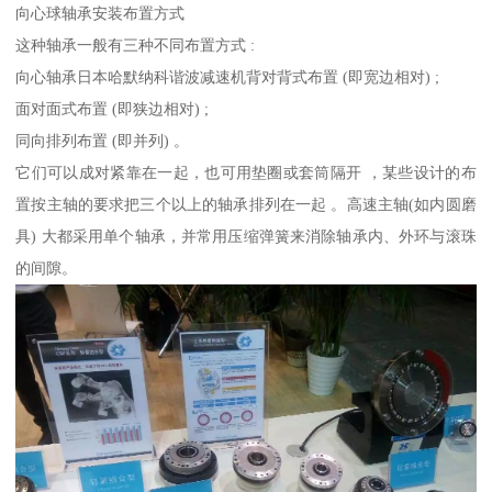
向心球轴承安装布置方式
这种轴承一般有三种不同布置方式 :
向心轴承日本哈默纳科谐波减速机背对背式布置 (即宽边相对) ;
面对面式布置 (即狭边相对) ;
同向排列布置 (即并列) 。
它们可以成对紧靠在一起，也可用垫圈或套筒隔开 ，某些设计的布
置按主轴的要求把三个以上的轴承排列在一起 。高速主轴(如内圆磨
具) 大都采用单个轴承，并常用压缩弹簧来消除轴承内、外环与滚珠
的间隙。