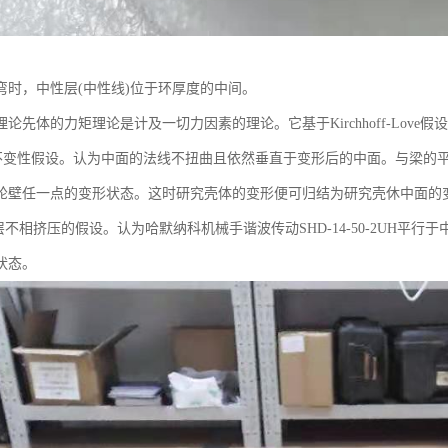
弯时，中性层(中性线)位于环厚度的中间。
论先体的力矩理论是计及一切力因素的理论。它基于Kirchhoff-Love假设
变性假设。认为中面的法线不扭曲且依然垂直于变形后的中面。与梁的平
轮壁任一点的变形状态。这时研究壳体的变形便可归结为研究壳休中面的
不相挤压的假设。认为哈默纳科机械手谐波传动SHD-14-50-2UH平
状态。