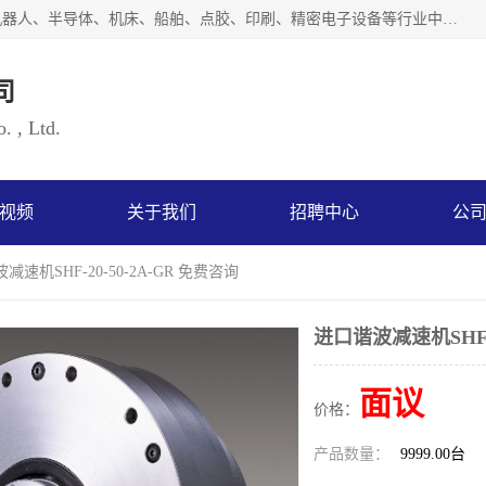
上海浜田实业有限公司专业致力于传动控制行业。面向工业机器人、半导体、机床、船舶、点胶、印刷、精密电子设备等行业中的运动控制技术。为日本哈默纳科（HarmonicDrive简称HD）中国地区定代理商，其生产的HarmonicDrive谐波减速机，具有轻量、小型、传动效率高、减速范围广、精度高等特点，被广泛应用于各种传动系统中。完善的技术，完善的售后，让您的选择无后顾之忧，欢迎您的来电洽谈！
司
. , Ltd.
视频
关于我们
招聘中心
公
减速机SHF-20-50-2A-GR 免费咨询
进口谐波减速机SHF-2
面议
价格：
产品数量：
9999.00台