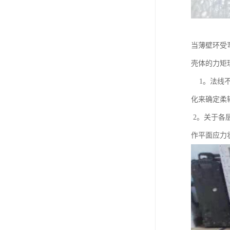
当薄壁环受
壳体的力矩理
1。法线不
化来确定柔
2。关于各层
作平面应力