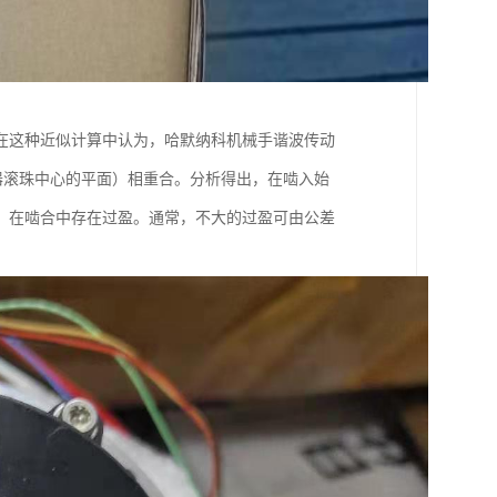
在这种近似计算中认为，哈默纳科机械手谐波传动
发生器滚珠中心的平面）相重合。分析得出，在啮入始
，在啮合中存在过盈。通常，不大的过盈可由公差