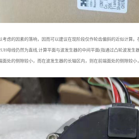
以考虑的因素的落响，因而可以建议在现阶段仅作轮齿偏斜的近似计算。
-50-2UH母线仍然为直线,计算平面与波发生器的中间平面(指通过凸轮波
端面处的侧隙较小，而在波发生器的长轴区内，则在前端面处的侧隙较小