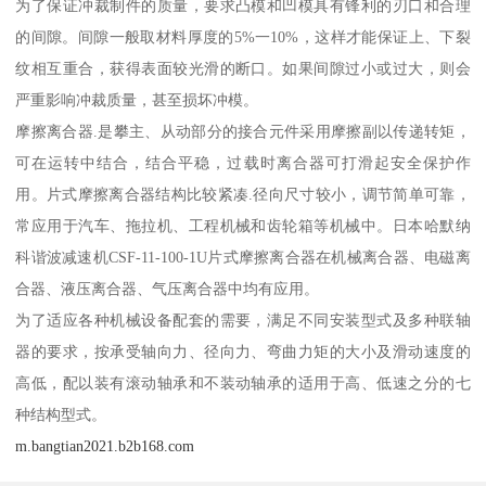
为了保证冲裁制件的质量，要求凸模和凹模具有锋利的刃口和合理
的间隙。间隙一般取材料厚度的5%一10%，这样才能保证上、下裂
纹相互重合，获得表面较光滑的断口。如果间隙过小或过大，则会
严重影响冲裁质量，甚至损坏冲模。
摩擦离合器.是攀主、从动部分的接合元件采用摩擦副以传递转矩，
可在运转中结合，结合平稳，过载时离合器可打滑起安全保护作
用。片式摩擦离合器结构比较紧凑.径向尺寸较小，调节简单可靠，
常应用于汽车、拖拉机、工程机械和齿轮箱等机械中。日本哈默纳
科谐波减速机CSF-11-100-1U片式摩擦离合器在机械离合器、电磁离
合器、液压离合器、气压离合器中均有应用。
为了适应各种机械设备配套的需要，满足不同安装型式及多种联轴
器的要求，按承受轴向力、径向力、弯曲力矩的大小及滑动速度的
高低，配以装有滚动轴承和不装动轴承的适用于高、低速之分的七
种结构型式。
m.bangtian2021.b2b168.com