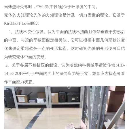
当薄壁环受弯时，中性层(中性线)位于环厚度的中间。
壳体的力矩理论先体的力矩理论是计及一切力因素的理论。它基于
Kirchhoff-Love假设:
1。法线不变性假设。认为中面的法线不扭曲且依然垂直于变形后
的中面。与梁的平截面假定相类似，它可以根据中面几何形状的变
化来确定柔轮壁任一点的变形状态。这时研究壳体的变形便可归结
为研究壳休中面的变形。
2。关于各层不相挤压的假设。认为哈默纳科机械手谐波传动SHD-
14-50-2UH平行于中面的面上的法向应力等于零，亦即应力状态可看
作平面应力状态。