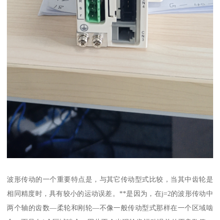
波形传动的一个重要特点是，与其它传动型式比较，当其中齿轮是
相同精度时，具有较小的运动误差。**是因为，在j=2的波形传动中
两个轴的齿数—柔轮和刚轮—不像一般传动型式那样在一个区域啮