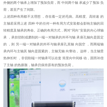
外侧的两个轴承上增加了预加负荷，而 中间两个轴 承减少了预加 负
荷，甚至产生了间隙。
上述四种布局都不太理想 ，存在着一定的毛病。高精度、高转速 的
主轴若采用上述 四种 中的任何一种布局方式安装都会影响主轴的回
转精度及轴承的寿命。正确的布局方式，两对"同向''安装的向心球轴
承 ，承担切削或磨削的一端一对轴承的外环与轴 承座孔轴向是固定
的 ，则 另一端一对轴承的外环与轴承座孔其轴 向脱空 ，而两端轴
承内环与主轴其 轴向是固紧的，主轴无轴 向窜动 。这样，当主轴受
热伸长时 ，非切削端一对轴承可以在套 筒里向中间移 动，因而补偿
了主轴 的热膨胀，轴承仍保持原有的预加负荷 。