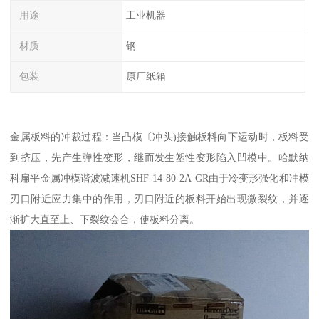
用途
工业机器
材质
钢
包装
原厂纸箱
金属板料的冲裁过程：当凸模〔冲头)接触板料向下运动时，板料受
到挤压，先产生弹性变形，继而发生塑性变形陷入凹模中。哈默纳
科扁平金属冲模谐波减速机SHF-14-80-2A-GR由于冷变形强化和冲模
刃口附近应力集中的作用，刃口附近的板料开始出现微裂纹，并逐
渐扩大直至上、下裂纹会合，使板料分离。