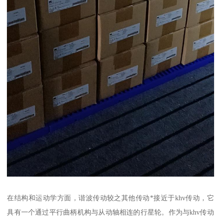
在结构和运动学方面，谐波传动较之其他传动*接近于khv传动，它
具有一个通过平行曲柄机构与从动轴相连的行星轮。作为与khv传动