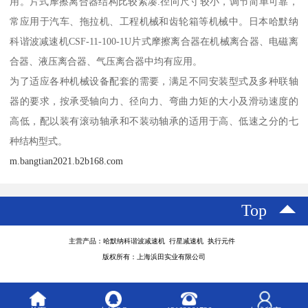
用。片式摩擦离合器结构比较紧凑.径向尺寸较小，调节简单可靠，
常应用于汽车、拖拉机、工程机械和齿轮箱等机械中。日本哈默纳
科谐波减速机CSF-11-100-1U片式摩擦离合器在机械离合器、电磁离
合器、液压离合器、气压离合器中均有应用。
为了适应各种机械设备配套的需要，满足不同安装型式及多种联轴
器的要求，按承受轴向力、径向力、弯曲力矩的大小及滑动速度的
高低，配以装有滚动轴承和不装动轴承的适用于高、低速之分的七
种结构型式。
m.bangtian2021.b2b168.com
Top
主营产品：哈默纳科谐波减速机 行星减速机 执行元件
版权所有：上海浜田实业有限公司