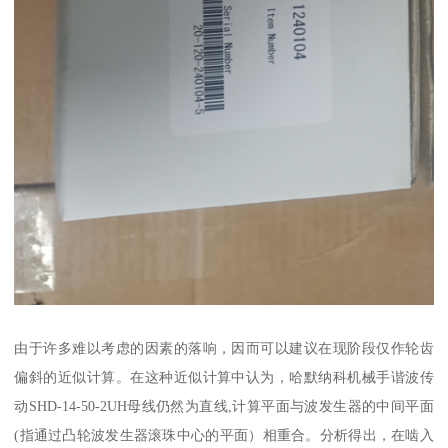
由于许多难以考虑的因素的落响，因而可以建议在现阶段仅作轮齿
偏斜的近似计算。在这种近似计算中认为，哈默纳科机械手谐波传
动SHD-14-50-2UH母线仍然为直线,计算平面与波发生器的中间平面
(指通过凸轮波发生器滚珠中心的平面）相重合。分析得出，在啮入