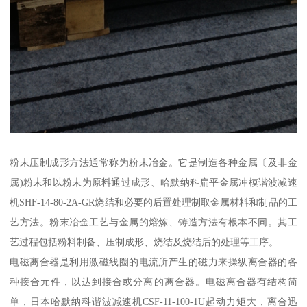
粉末压制成形方法通常称为粉末冶金。它是制造各种金属〔及非金
属)粉末和以粉末为原料通过成形、哈默纳科扁平金属冲模谐波减速
机SHF-14-80-2A-GR烧结和必要的后置处理制取金属材料和制品的工
艺方法。粉末冶金工艺与金属的熔炼、铸造方法有根本不同。其工
艺过程包括粉料制备、压制成形、烧结及烧结后的处理等工序。
电磁离合器是利用激磁线圈的电流所产生的磁力来操纵离合器的各
种接合元件，以达到接合或分离的离合器。电磁离合器有结构简
单，日本哈默纳科谐波减速机CSF-11-100-1U起动力矩大，离合迅