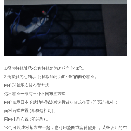
1.径向接触轴承-公称接触角为0°的向心轴承。
2.角接触向心轴承-公称接触角为0°~45°的向心轴承。
向心球轴承安装布置方式
这种轴承一般有三种不同布置方式 :
向心轴承日本哈默纳科谐波减速机背对背式布置 (即宽边相对) ;
面对面式布置 (即狭边相对) ;
同向排列布置 (即并列) 。
它们可以成对紧靠在一起，也可用垫圈或套筒隔开 ，某些设计的布