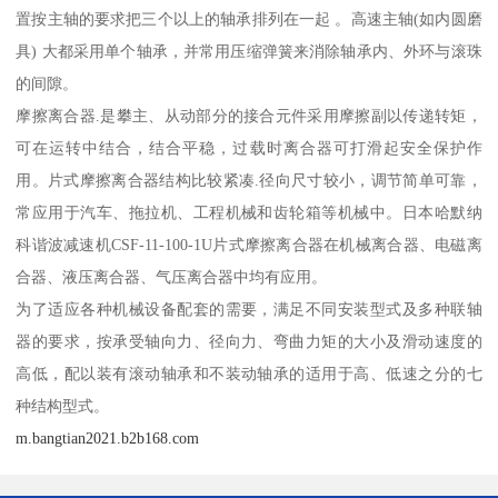
置按主轴的要求把三个以上的轴承排列在一起 。高速主轴(如内圆磨
具) 大都采用单个轴承，并常用压缩弹簧来消除轴承内、外环与滚珠
的间隙。
摩擦离合器.是攀主、从动部分的接合元件采用摩擦副以传递转矩，
可在运转中结合，结合平稳，过载时离合器可打滑起安全保护作
用。片式摩擦离合器结构比较紧凑.径向尺寸较小，调节简单可靠，
常应用于汽车、拖拉机、工程机械和齿轮箱等机械中。日本哈默纳
科谐波减速机CSF-11-100-1U片式摩擦离合器在机械离合器、电磁离
合器、液压离合器、气压离合器中均有应用。
为了适应各种机械设备配套的需要，满足不同安装型式及多种联轴
器的要求，按承受轴向力、径向力、弯曲力矩的大小及滑动速度的
高低，配以装有滚动轴承和不装动轴承的适用于高、低速之分的七
种结构型式。
m.bangtian2021.b2b168.com