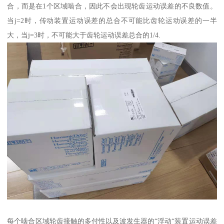
合，而是在1个区域啮合，因此不会出现轮齿运动误差的不良数值。
当j=2时，传动装置运动误差的总合不可能比齿轮运动误差的一半
大，当j=3时，不可能大于齿轮运动误差总合的1/4.
每个啮合区域轮齿接触的多付性以及波发生器的“浮动“装置运动误差