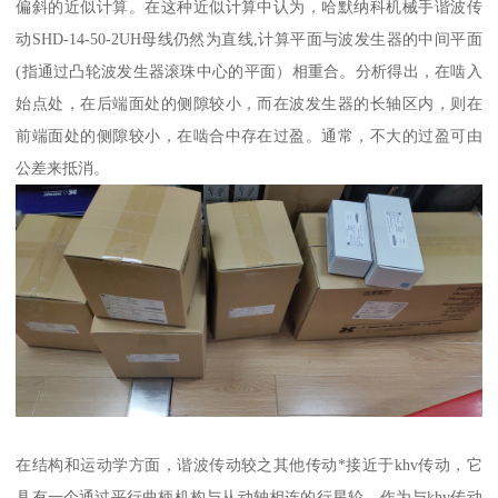
偏斜的近似计算。在这种近似计算中认为，哈默纳科机械手谐波传
动SHD-14-50-2UH母线仍然为直线,计算平面与波发生器的中间平面
(指通过凸轮波发生器滚珠中心的平面）相重合。分析得出，在啮入
始点处，在后端面处的侧隙较小，而在波发生器的长轴区内，则在
前端面处的侧隙较小，在啮合中存在过盈。通常，不大的过盈可由
公差来抵消。
在结构和运动学方面，谐波传动较之其他传动*接近于khv传动，它
具有一个通过平行曲柄机构与从动轴相连的行星轮。作为与khv传动