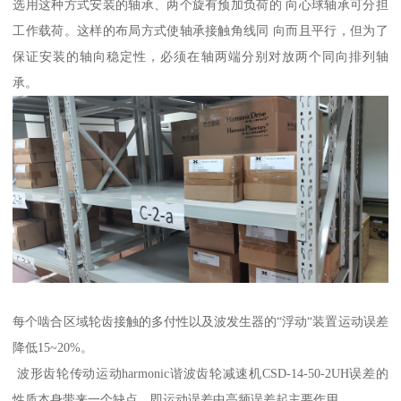
选用这种方式安装的轴承、两个旋有预加负荷的 向心球轴承可分担
工作载荷。这样的布局方式使轴承接触角线同 向而且平行，但为了
保证安装的轴向稳定性，必须在轴两端分别对放两个同向排列轴
承。
每个啮合区域轮齿接触的多付性以及波发生器的“浮动“装置运动误差
降低15~20%。
波形齿轮传动运动harmonic谐波齿轮减速机CSD-14-50-2UH误差的
性质本身带来一个缺点，即运动误差中高频误差起主要作用，