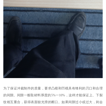
为了保证冲裁制件的质量，要求凸模和凹模具有锋利的刃口和合理
的间隙。间隙一般取材料厚度的5%一10%，这样才能保证上、下裂
纹相互重合，获得表面较光滑的断口。如果间隙过小或过大，则会