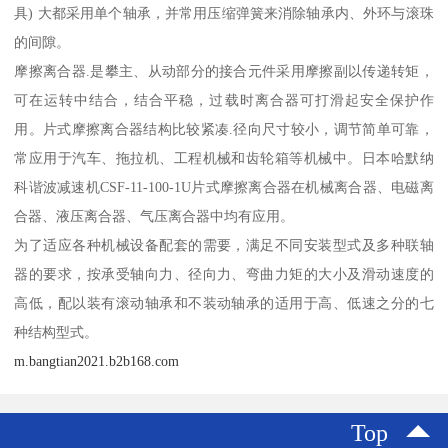
具) 大都采用单个轴承，并常用压缩弹簧来消除轴承内、外环与滚珠
的间隙。
摩擦离合器.是攀主、从动部分的接合元件采用摩擦副以传递转矩，
可在运转中结合，结合平稳，过载时离合器可打滑起安全保护作
用。片式摩擦离合器结构比较紧凑.径向尺寸较小，调节简单可靠，
常应用于汽车、拖拉机、工程机械和齿轮箱等机械中。日本哈默纳
科谐波减速机CSF-11-100-1U片式摩擦离合器在机械离合器、电磁离
合器、液压离合器、气压离合器中均有应用。
为了适应各种机械设备配套的需要，满足不同安装型式及多种联轴
器的要求，按承受轴向力、径向力、弯曲力矩的大小及滑动速度的
高低，配以装有滚动轴承和不装动轴承的适用于高、低速之分的七
种结构型式。
m.bangtian2021.b2b168.com
Top