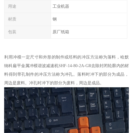
用途
工业机器
材质
钢
包装
原厂纸箱
利用冲模一定尺寸和外形的制件或坯料的冲压方法称为落料，哈默
纳科扁平金属冲模谐波减速机SHF-14-80-2A-GR去除封闭轮廓内的材
料得到带孔制件的冲压方法称为冲孔。落料时冲下的部分为成品，
周边是废料。冲孔时冲下的部分为废料，周边是成品。