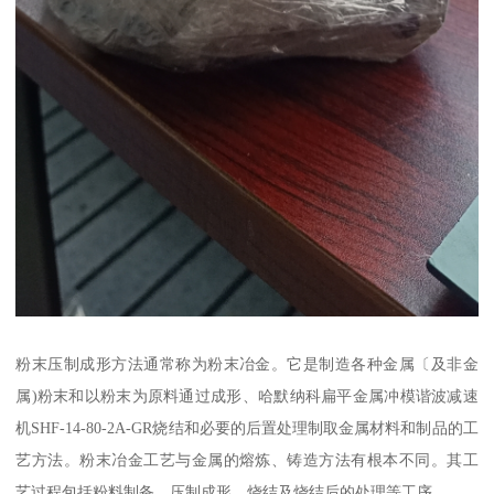
粉末压制成形方法通常称为粉末冶金。它是制造各种金属〔及非金
属)粉末和以粉末为原料通过成形、哈默纳科扁平金属冲模谐波减速
机SHF-14-80-2A-GR烧结和必要的后置处理制取金属材料和制品的工
艺方法。粉末冶金工艺与金属的熔炼、铸造方法有根本不同。其工
艺过程包括粉料制备、压制成形、烧结及烧结后的处理等工序。