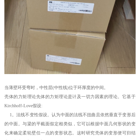
当薄壁环受弯时，中性层(中性线)位于环厚度的中间。
壳体的力矩理论先体的力矩理论是计及一切力因素的理论。它基于
Kirchhoff-Love假设:
1。法线不变性假设。认为中面的法线不扭曲且依然垂直于变形后
的中面。与梁的平截面假定相类似，它可以根据中面几何形状的变
化来确定柔轮壁任一点的变形状态。这时研究壳体的变形便可归结