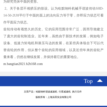
为研究壳休中面的变形。
2。关于各层不相挤压的假设。认为哈默纳科机械手谐波传动SHD-
14-50-2UH平行于中面的面上的法向应力等于零，亦即应力状态可看
作平面应力状态。
齿轮传动有着悠久的历史。它的应用范围非常广泛，因而导致建立
了庞大的齿轮制造业。近年来，虽然由于新技术的发展，例如电子
设备、低速力矩电机和液压马达的发展，在某些具体场合下可以代
替齿轮的作用，但从整个齿轮的应用领域，以及近些年来的齿轮产
量来看，仍然在继续发展，并保持着它的重要地位。
m.bangtian2021.b2b168.com
Top
主营产品：哈默纳科谐波减速机 行星减速机 执行元件
版权所有：上海浜田实业有限公司