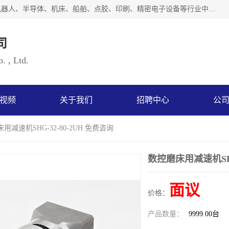
上海浜田实业有限公司专业致力于传动控制行业。面向工业机器人、半导体、机床、船舶、点胶、印刷、精密电子设备等行业中的运动控制技术。为日本哈默纳科（HarmonicDrive简称HD）中国地区定代理商，其生产的HarmonicDrive谐波减速机，具有轻量、小型、传动效率高、减速范围广、精度高等特点，被广泛应用于各种传动系统中。完善的技术，完善的售后，让您的选择无后顾之忧，欢迎您的来电洽谈！
司
. , Ltd.
视频
关于我们
招聘中心
公
用减速机SHG-32-80-2UH 免费咨询
数控磨床用减速机SHG
面议
价格：
产品数量：
9999.00台