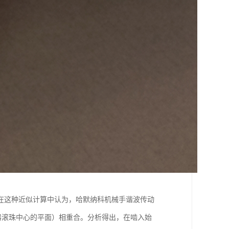
在这种近似计算中认为，哈默纳科机械手谐波传动
发生器滚珠中心的平面）相重合。分析得出，在啮入始