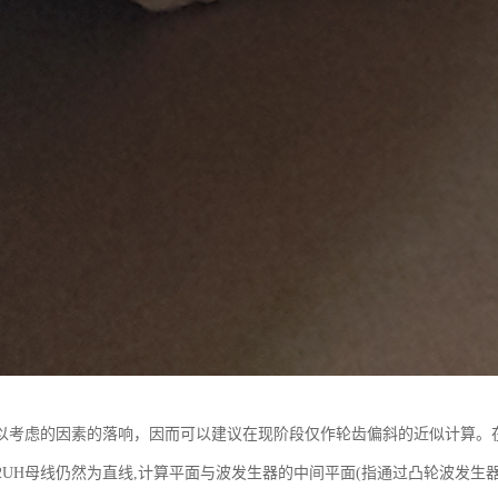
以考虑的因素的落响，因而可以建议在现阶段仅作轮齿偏斜的近似计算。
-50-2UH母线仍然为直线,计算平面与波发生器的中间平面(指通过凸轮波