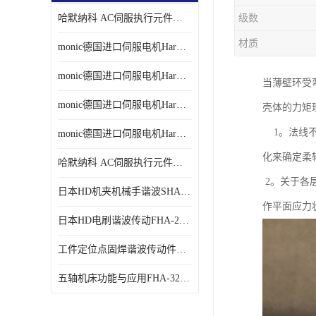
哈默纳科 AC伺服执行元件扁平型SHA系列 议价
级数
材质
monic德国进口伺服电机Har中国总代理单价
monic德国进口伺服电机Har中国总代理代理
当薄壁环受
monic德国进口伺服电机Har中国总代理公司
壳体的力矩理
1。法线不
monic德国进口伺服电机Har中国总代理供应
化来确定柔
哈默纳科 AC伺服执行元件扁平型SHA系列
2。关于各层
日本HD机夹机械手谐波SHA32A120CG-B12B
作平面应力
日本HD电刷谐波传动FHA-25C-50-E250-C
工件定位点固焊谐波传动件哈默纳科CSF-45-100-2UH
五轴机床功能与应用FHA-32C-50-US250