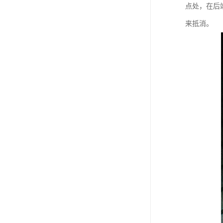
点处，在后
来抵消。