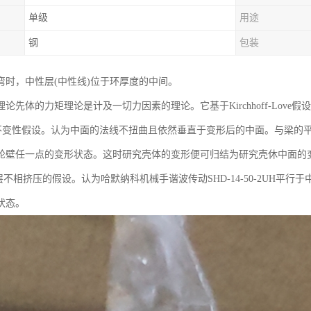
单级
用途
钢
包装
弯时，中性层(中性线)位于环厚度的中间。
论先体的力矩理论是计及一切力因素的理论。它基于Kirchhoff-Love假设
变性假设。认为中面的法线不扭曲且依然垂直于变形后的中面。与梁的平
轮壁任一点的变形状态。这时研究壳体的变形便可归结为研究壳休中面的
不相挤压的假设。认为哈默纳科机械手谐波传动SHD-14-50-2UH平
状态。