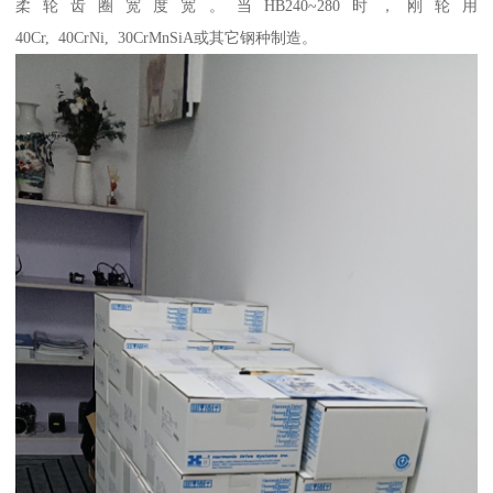
柔轮齿圈宽度宽。当HB240~280时，刚轮用
40Cr, 40CrNi, 30CrMnSiA或其它钢种制造。