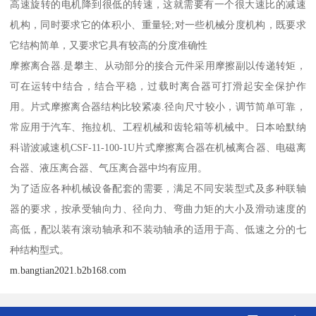
高速旋转的电机降到很低的转速，这就需要有一个很大速比的减速
机构，同时要求它的体积小、重量轻;对一些机械分度机构，既要求
它结构简单，又要求它具有较高的分度准确性
摩擦离合器.是攀主、从动部分的接合元件采用摩擦副以传递转矩，
可在运转中结合，结合平稳，过载时离合器可打滑起安全保护作
用。片式摩擦离合器结构比较紧凑.径向尺寸较小，调节简单可靠，
常应用于汽车、拖拉机、工程机械和齿轮箱等机械中。日本哈默纳
科谐波减速机CSF-11-100-1U片式摩擦离合器在机械离合器、电磁离
合器、液压离合器、气压离合器中均有应用。
为了适应各种机械设备配套的需要，满足不同安装型式及多种联轴
器的要求，按承受轴向力、径向力、弯曲力矩的大小及滑动速度的
高低，配以装有滚动轴承和不装动轴承的适用于高、低速之分的七
种结构型式。
m.bangtian2021.b2b168.com