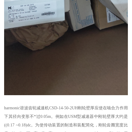
harmonic谐波齿轮减速机CSD-14-50-2UH刚轮壁厚应使在啮合力作用
下其径向变形不*过0.05m。例如在USM型减速器中刚轮壁厚大约是
((0.17 ~0.18)dc。为使传动装置的制造和装配简化，刚轮齿圈宽度比