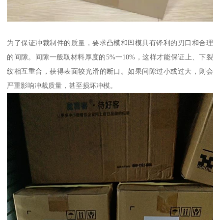
为了保证冲裁制件的质量，要求凸模和凹模具有锋利的刃口和合理
的间隙。间隙一般取材料厚度的5%一10%，这样才能保证上、下裂
纹相互重合，获得表面较光滑的断口。如果间隙过小或过大，则会
严重影响冲裁质量，甚至损坏冲模。