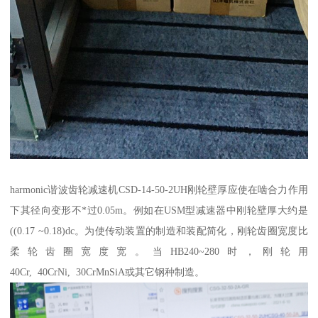
harmonic谐波齿轮减速机CSD-14-50-2UH刚轮壁厚应使在啮合力作用
下其径向变形不*过0.05m。例如在USM型减速器中刚轮壁厚大约是
((0.17 ~0.18)dc。为使传动装置的制造和装配简化，刚轮齿圈宽度比
柔轮齿圈宽度宽。当HB240~280时，刚轮用
40Cr, 40CrNi, 30CrMnSiA或其它钢种制造。