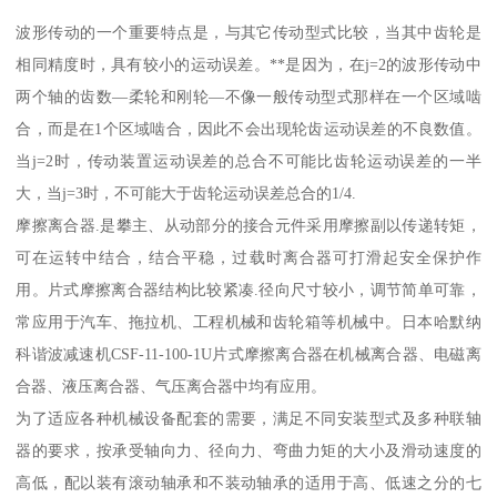
波形传动的一个重要特点是，与其它传动型式比较，当其中齿轮是
相同精度时，具有较小的运动误差。**是因为，在j=2的波形传动中
两个轴的齿数—柔轮和刚轮—不像一般传动型式那样在一个区域啮
合，而是在1个区域啮合，因此不会出现轮齿运动误差的不良数值。
当j=2时，传动装置运动误差的总合不可能比齿轮运动误差的一半
大，当j=3时，不可能大于齿轮运动误差总合的1/4.
摩擦离合器.是攀主、从动部分的接合元件采用摩擦副以传递转矩，
可在运转中结合，结合平稳，过载时离合器可打滑起安全保护作
用。片式摩擦离合器结构比较紧凑.径向尺寸较小，调节简单可靠，
常应用于汽车、拖拉机、工程机械和齿轮箱等机械中。日本哈默纳
科谐波减速机CSF-11-100-1U片式摩擦离合器在机械离合器、电磁离
合器、液压离合器、气压离合器中均有应用。
为了适应各种机械设备配套的需要，满足不同安装型式及多种联轴
器的要求，按承受轴向力、径向力、弯曲力矩的大小及滑动速度的
高低，配以装有滚动轴承和不装动轴承的适用于高、低速之分的七