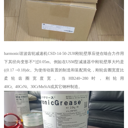
harmonic谐波齿轮减速机CSD-14-50-2UH刚轮壁厚应使在啮合力作用
下其径向变形不*过0.05m。例如在USM型减速器中刚轮壁厚大约是
((0.17 ~0.18)dc。为使传动装置的制造和装配简化，刚轮齿圈宽度比
柔轮齿圈宽度宽。当HB240~280时，刚轮用
40Cr, 40CrNi, 30CrMnSiA或其它钢种制造。