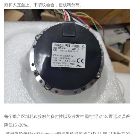
渐扩大直至上、下裂纹会合，使板料分离。
每个啮合区域轮齿接触的多付性以及波发生器的“浮动“装置运动误差
降低15~20%。
波形齿轮传动运动harmonic谐波齿轮减速机CSD-14-50-2UH误差的