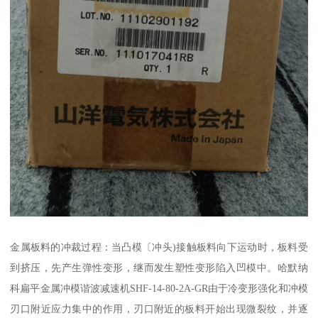
金属板料的冲裁过程：当凸模〔冲头)接触板料向下运动时，板料受
到挤压，先产生弹性变形，继而发生塑性变形陷入凹模中。哈默纳
科扁平金属冲模谐波减速机SHF-14-80-2A-GR由于冷变形强化和冲模
刃口附近应力集中的作用，刃口附近的板料开始出现微裂纹，并逐