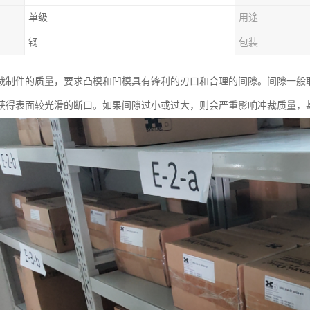
单级
用途
钢
包装
裁制件的质量，要求凸模和凹模具有锋利的刃口和合理的间隙。间隙一般取
获得表面较光滑的断口。如果间隙过小或过大，则会严重影响冲裁质量，