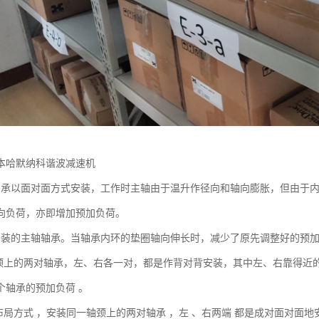
本哈默纳科谐波减速机
轴承以面对面方式安装，工作时主轴由于温升作径向和轴向膨胀，但由于
向负荷，亦即增加预加负荷。
安装的主轴轴承。当轴承内环的垫圈轴向伸长时，减少了原先调整好的预
轴颈上的两对轴承，左、右各一对，都是作背对背安装，其中左、右靠得近
个轴承的预加负荷 。
种布局方式 ，安装同一轴颈上的两对轴承 ，左 、右两端 都是成对面对面