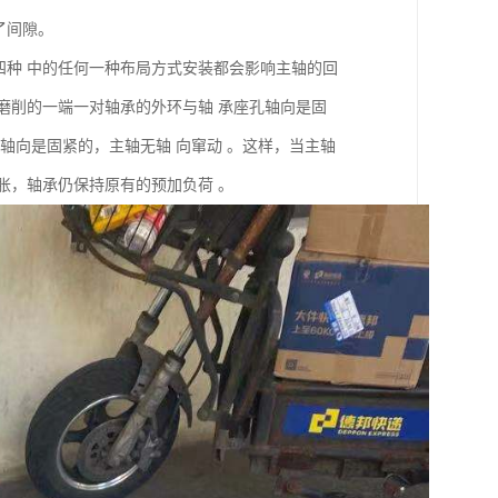
了间隙。
四种 中的任何一种布局方式安装都会影响主轴的回
或磨削的一端一对轴承的外环与轴 承座孔轴向是固
 轴向是固紧的，主轴无轴 向窜动 。这样，当主轴
膨胀，轴承仍保持原有的预加负荷 。