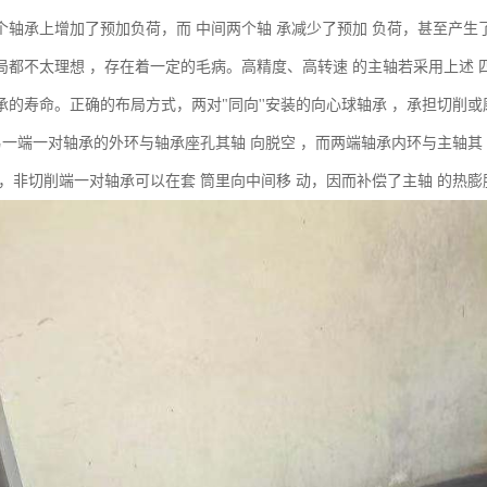
个轴承上增加了预加负荷，而 中间两个轴 承减少了预加 负荷，甚至产生
局都不太理想 ，存在着一定的毛病。高精度、高转速 的主轴若采用上述 
承的寿命。正确的布局方式，两对"同向''安装的向心球轴承 ，承担切削
 另一端一对轴承的外环与轴承座孔其轴 向脱空 ，而两端轴承内环与主轴其
 ，非切削端一对轴承可以在套 筒里向中间移 动，因而补偿了主轴 的热