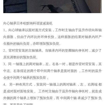
向心轴承日本哈默纳科谐波减速机
1、向心球轴承以面对面方式安装，工作时主轴由于温升作径向和轴
向膨胀，但由于内环比外环伸长快，这样膨胀的结果对轴承内环产
生额外的轴向负荷，亦即增加预加负荷。
2、背对背安装的主轴轴承。当轴承内环的垫圈轴向伸长时，减少了
原先调整好的预加负荷。
3、同 一轴颈上的两对轴承，左、右各一对，都是作背对背安装，其
中左、右靠得近的两个即中间两个轴承是面对面的 ，工作时的温升
会使中间两个轴承的预加负荷 。
4、 另一种布局方式 ，安装同一轴颈上的两对轴承 ，左 、右两端 都
是成对面对面地安装 。 工作时主轴由于温升作轴向伸长时，就造成
外侧的两个轴承上增加了预加负荷，而 中间两个轴 承减少了预加 负
荷，甚至产生了间隙。