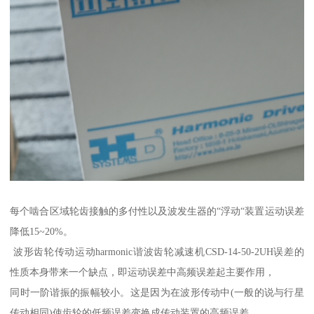
每个啮合区域轮齿接触的多付性以及波发生器的“浮动“装置运动误差
降低15~20%。
波形齿轮传动运动harmonic谐波齿轮减速机CSD-14-50-2UH误差的
性质本身带来一个缺点，即运动误差中高频误差起主要作用，
同时一阶谐振的振幅较小。这是因为在波形传动中(一般的说与行星
传动相同)使齿轮的低频误差变换成传动装置的高频误差。