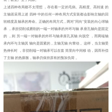
上述四种布局都不太理想 ，存在着一定的毛病。高精度、高转速 的
主轴若采用上述 四种 中的任何一种布局方式安装都会影响主轴的回
转精度及轴承的寿命。正确的布局方式，两对"同向''安装的向心球轴
承 ，承担切削或磨削的一端一对轴承的外环与轴 承座孔轴向是固定
的 ，则 另一端一对轴承的外环与轴承座孔其轴 向脱空 ，而两端轴
承内环与主轴其 轴向是固紧的，主轴无轴 向窜动 。这样，当主轴受
热伸长时 ，非切削端一对轴承可以在套 筒里向中间移 动，因而补偿
了主轴 的热膨胀，轴承仍保持原有的预加负荷 。