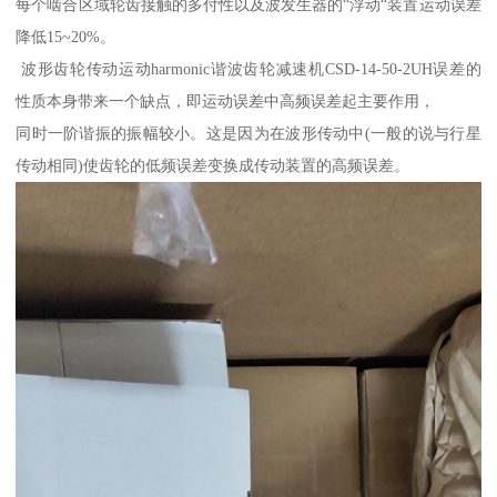
每个啮合区域轮齿接触的多付性以及波发生器的“浮动“装置运动误差
降低15~20%。
波形齿轮传动运动harmonic谐波齿轮减速机CSD-14-50-2UH误差的
性质本身带来一个缺点，即运动误差中高频误差起主要作用，
同时一阶谐振的振幅较小。这是因为在波形传动中(一般的说与行星
传动相同)使齿轮的低频误差变换成传动装置的高频误差。