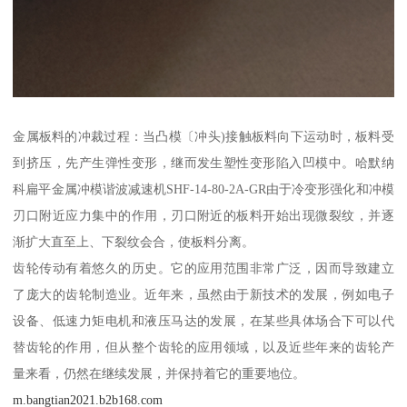
金属板料的冲裁过程：当凸模〔冲头)接触板料向下运动时，板料受
到挤压，先产生弹性变形，继而发生塑性变形陷入凹模中。哈默纳
科扁平金属冲模谐波减速机SHF-14-80-2A-GR由于冷变形强化和冲模
刃口附近应力集中的作用，刃口附近的板料开始出现微裂纹，并逐
渐扩大直至上、下裂纹会合，使板料分离。
齿轮传动有着悠久的历史。它的应用范围非常广泛，因而导致建立
了庞大的齿轮制造业。近年来，虽然由于新技术的发展，例如电子
设备、低速力矩电机和液压马达的发展，在某些具体场合下可以代
替齿轮的作用，但从整个齿轮的应用领域，以及近些年来的齿轮产
量来看，仍然在继续发展，并保持着它的重要地位。
m.bangtian2021.b2b168.com