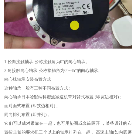
1.径向接触轴承-公称接触角为0°的向心轴承。
2.角接触向心轴承-公称接触角为0°~45°的向心轴承。
向心球轴承安装布置方式
这种轴承一般有三种不同布置方式 :
向心轴承日本哈默纳科谐波减速机背对背式布置 (即宽边相对) ;
面对面式布置 (即狭边相对) ;
同向排列布置 (即并列) 。
它们可以成对紧靠在一起，也可用垫圈或套筒隔开 ，某些设计的布
置按主轴的要求把三个以上的轴承排列在一起 。高速主轴(如内圆磨