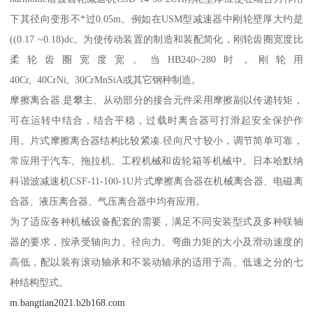
下其径向变形不*过0.05m。例如在USM型减速器中刚轮壁厚大约是
((0.17 ~0.18)dc。为使传动装置的制造和装配简化，刚轮齿圈宽度比
柔轮齿圈宽度宽。当HB240~280时，刚轮用
40Cr, 40CrNi, 30CrMnSiA或其它钢种制造。
摩擦离合器.是攀主、从动部分的接合元件采用摩擦副以传递转矩，
可在运转中结合，结合平稳，过载时离合器可打滑起安全保护作
用。片式摩擦离合器结构比较紧凑.径向尺寸较小，调节简单可靠，
常应用于汽车、拖拉机、工程机械和齿轮箱等机械中。日本哈默纳
科谐波减速机CSF-11-100-1U片式摩擦离合器在机械离合器、电磁离
合器、液压离合器、气压离合器中均有应用。
为了适应各种机械设备配套的需要，满足不同安装型式及多种联轴
器的要求，按承受轴向力、径向力、弯曲力矩的大小及滑动速度的
高低，配以装有滚动轴承和不装动轴承的适用于高、低速之分的七
种结构型式。
m.bangtian2021.b2b168.com