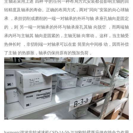
主轴若采用上述 四种 中的任何一种布局方式安装都会影响主轴的回
转精度及轴承的寿命。正确的布局方式，两对"同向''安装的向心球轴
承 ，承担切削或磨削的一端一对轴承的外环与轴 承座孔轴向是固定
的 ，则 另一端一对轴承的外环与轴承座孔其轴 向脱空 ，而两端轴
承内环与主轴其 轴向是固紧的，主轴无轴 向窜动 。这样，当主轴受
热伸长时 ，非切削端一对轴承可以在套 筒里向中间移 动，因而补偿
了主轴 的热膨胀，轴承仍保持原有的预加负荷 。
harmonic谐波齿轮减速机CSD-14-50-2UH刚轮壁厚应使在啮合力作用