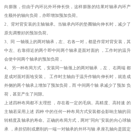
向膨胀，但由于内环比外环伸长快，这样膨胀的结果对轴承内环产
生额外的轴向负荷，亦即增加预加负荷。
2、背对背安装的主轴轴承。当轴承内环的垫圈轴向伸长时，减少了
原先调整好的预加负荷。
3、同 一轴颈上的两对轴承，左、右各一对，都是作背对背安装，其
中左、右靠得近的两个即中间两个轴承是面对面的 ，工作时的温升
会使中间两个轴承的预加负荷 。
4、 另一种布局方式 ，安装同一轴颈上的两对轴承 ，左 、右两端 都
是成对面对面地安装 。 工作时主轴由于温升作轴向伸长时，就造成
外侧的两个轴承上增加了预加负荷，而 中间两个轴 承减少了预加 负
荷，甚至产生了间隙。
上述四种布局都不太理想 ，存在着一定的毛病。高精度、高转速 的
主轴若采用上述 四种 中的任何一种布局方式安装都会影响主轴的回
转精度及轴承的寿命。正确的布局方式，两对"同向''安装的向心球轴
承 ，承担切削或磨削的一端一对轴承的外环与轴 承座孔轴向是固定