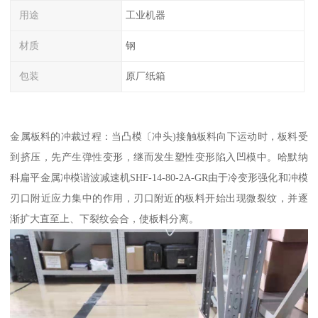
用途
工业机器
材质
钢
包装
原厂纸箱
金属板料的冲裁过程：当凸模〔冲头)接触板料向下运动时，板料受
到挤压，先产生弹性变形，继而发生塑性变形陷入凹模中。哈默纳
科扁平金属冲模谐波减速机SHF-14-80-2A-GR由于冷变形强化和冲模
刃口附近应力集中的作用，刃口附近的板料开始出现微裂纹，并逐
渐扩大直至上、下裂纹会合，使板料分离。