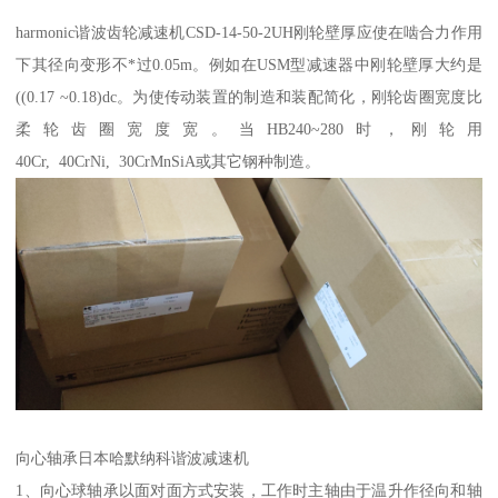
harmonic谐波齿轮减速机CSD-14-50-2UH刚轮壁厚应使在啮合力作用
下其径向变形不*过0.05m。例如在USM型减速器中刚轮壁厚大约是
((0.17 ~0.18)dc。为使传动装置的制造和装配简化，刚轮齿圈宽度比
柔轮齿圈宽度宽。当HB240~280时，刚轮用
40Cr, 40CrNi, 30CrMnSiA或其它钢种制造。
向心轴承日本哈默纳科谐波减速机
1、向心球轴承以面对面方式安装，工作时主轴由于温升作径向和轴