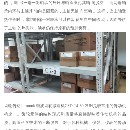
的 ，则 另一端一对轴承的外环与轴承座孔其轴 向脱空 ，而两端轴
承内环与主轴其 轴向是固紧的，主轴无轴 向窜动 。这样，当主轴受
热伸长时 ，非切削端一对轴承可以在套 筒里向中间移 动，因而补偿
了主轴 的热膨胀，轴承仍保持原有的预加负荷 。
齿轮传动harmonic谐波齿轮减速机CSD-14-50-2UH是较常用的传动机
构之一。齿轮元件的结构形式和质量将直接影响着传动机构的品
质。随着科学技术的不断发展，对于各种机械、仪器、仪表的传动