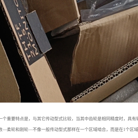
一个重要特点是，与其它传动型式比较，当其中齿轮是相同精度时，具有较小
数—柔轮和刚轮—不像一般传动型式那样在一个区域啮合，而是在1个区