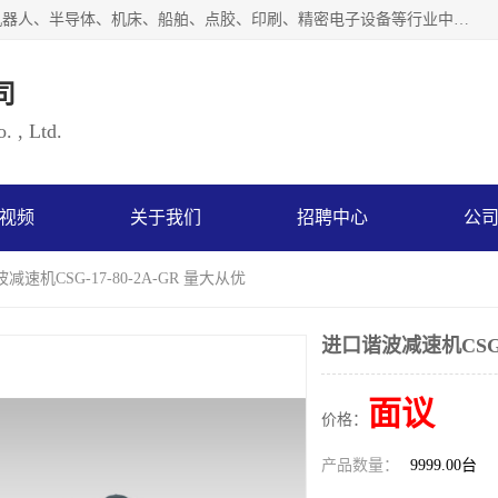
上海浜田实业有限公司专业致力于传动控制行业。面向工业机器人、半导体、机床、船舶、点胶、印刷、精密电子设备等行业中的运动控制技术。为日本哈默纳科（HarmonicDrive简称HD）中国地区定代理商，其生产的HarmonicDrive谐波减速机，具有轻量、小型、传动效率高、减速范围广、精度高等特点，被广泛应用于各种传动系统中。完善的技术，完善的售后，让您的选择无后顾之忧，欢迎您的来电洽谈！
司
. , Ltd.
视频
关于我们
招聘中心
公
减速机CSG-17-80-2A-GR 量大从优
进口谐波减速机CSG-1
面议
价格：
产品数量：
9999.00台