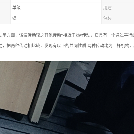
单级
用途
钢
包装
动学方面，谐波传动较之其他传动*接近于khv传动，它具有一个通过平行
动，把两种传动相比较，发现有以下的共同性质:两种传动均为四杆机构