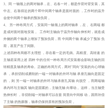
3、同 一轴颈上的两对轴承，左、右各一对，都是作背对背安装，其
中左、右靠得近的两个即中间两个轴承是面对面的 ，工作时的温升
会使中间两个轴承的预加负荷 。
4、 另一种布局方式 ，安装同一轴颈上的两对轴承 ，左 、右两端 都
是成对面对面地安装 。 工作时主轴由于温升作轴向伸长时，就造成
外侧的两个轴承上增加了预加负荷，而 中间两个轴 承减少了预加 负
荷，甚至产生了间隙。
上述四种布局都不太理想 ，存在着一定的毛病。高精度、高转速 的
主轴若采用上述 四种 中的任何一种布局方式安装都会影响主轴的回
转精度及轴承的寿命。正确的布局方式，两对"同向''安装的向心球轴
承 ，承担切削或磨削的一端一对轴承的外环与轴 承座孔轴向是固定
的 ，则 另一端一对轴承的外环与轴承座孔其轴 向脱空 ，而两端轴
承内环与主轴其 轴向是固紧的，主轴无轴 向窜动 。这样，当主轴受
热伸长时 ，非切削端一对轴承可以在套 筒里向中间移 动，因而补偿
了主轴 的热膨胀，轴承仍保持原有的预加负荷 。