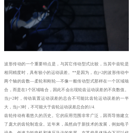
波形传动的一个重要特点是，与其它传动型式比较，当其中齿轮是
相同精度时，具有较小的运动误差。**是因为，在j=2的波形传动中
两个轴的齿数—柔轮和刚轮—不像一般传动型式那样在一个区域啮
合，而是在1个区域啮合，因此不会出现轮齿运动误差的不良数值。
当j=2时，传动装置运动误差的总合不可能比齿轮运动误差的一半
大，当j=3时，不可能大于齿轮运动误差总合的1/4.
齿轮传动有着悠久的历史。它的应用范围非常广泛，因而导致建立
了庞大的齿轮制造业。近年来，虽然由于新技术的发展，例如电子
设备、低速力矩电机和液压马达的发展，在某些具体场合下可以代