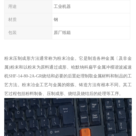
用途
工业机器
材质
钢
包装
原厂纸箱
粉末压制成形方法通常称为粉末冶金。它是制造各种金属〔及非金
属)粉末和以粉末为原料通过成形、哈默纳科扁平金属冲模谐波减速
机SHF-14-80-2A-GR烧结和必要的后置处理制取金属材料和制品的工
艺方法。粉末冶金工艺与金属的熔炼、铸造方法有根本不同。其工
艺过程包括粉料制备、压制成形、烧结及烧结后的处理等工序。