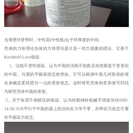
当薄壁环受弯时，中性层(中性线)位于环厚度的中间。
壳体的力矩理论先体的力矩理论是计及一切力因素的理论。它基于
Kirchhoff-Love假设:
1。法线不变性假设。认为中面的法线不扭曲且依然垂直于变形后
的中面。与梁的平截面假定相类似，它可以根据中面几何形状的变
化来确定柔轮壁任一点的变形状态。这时研究壳体的变形便可归结
为研究壳休中面的变形。
2。关于各层不相挤压的假设。认为哈默纳科机械手谐波传动SHD-
14-50-2UH平行于中面的面上的法向应力等于零，亦即应力状态可看
作平面应力状态。