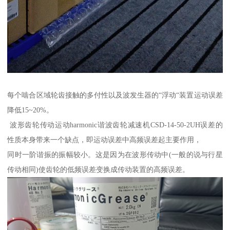
每个啮合区域轮齿接触的多付性以及波发生器的“浮动“装置运动误差
降低15~20%。
波形齿轮传动运动harmonic谐波齿轮减速机CSD-14-50-2UH误差的
性质本身带来一个缺点，即运动误差中高频误差起主要作用，
同时一阶谐振的振幅较小。这是因为在波形传动中(一般的说与行星
传动相同)使齿轮的低频误差变换成传动装置的高频误差。