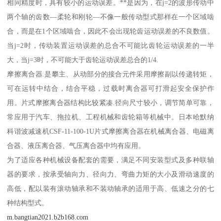
相同精度时，具有较小的运动误差。**是因为，在j=2的波形传动中
两个轴的齿数—柔轮和刚轮—不像一般传动型式那样在一个区域啮
合，而是在1个区域啮合，因此不会出现轮齿运动误差的不良数值。
当j=2时，传动装置运动误差的总合不可能比齿轮运动误差的一半
大，当j=3时，不可能大于齿轮运动误差总合的1/4.
摩擦离合器.是攀主、从动部分的接合元件采用摩擦副以传递转矩，
可在运转中结合，结合平稳，过载时离合器可打滑起安全保护作
用。片式摩擦离合器结构比较紧凑.径向尺寸较小，调节简单可靠，
常应用于汽车、拖拉机、工程机械和齿轮箱等机械中。日本哈默纳
科谐波减速机CSF-11-100-1U片式摩擦离合器在机械离合器、电磁离
合器、液压离合器、气压离合器中均有应用。
为了适应各种机械设备配套的需要，满足不同安装型式及多种联轴
器的要求，按承受轴向力、径向力、弯曲力矩的大小及滑动速度的
高低，配以装有滚动轴承和不装动轴承的适用于高、低速之分的七
种结构型式。
m.bangtian2021.b2b168.com